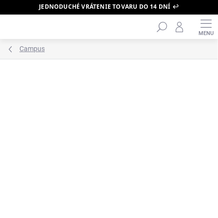
JEDNODUCHÉ VRÁTENIE TOVARU DO 14 DNÍ ↩️
Hľadať
Prejsť
na
obsah
Campus
ZNAČKA:
ADIDAS
ODOSLANIE DO 24H
BESTSELLER 🔥