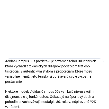
Bezproblémové a rýchle vybavenie vrátenia alebo výmeny
veľkosti.
Adidas Campus
limitovaná edícia tenisiek
pohodlná obuv pre každú príležitosť
Obvyklá veľkosť, ktorú bežne nosíš
DETAILNÉ INFORMÁCIE
Adidas Campus 00s predstavuje nezameniteľnú líniu tenisiek,
ktorá vychádza z klasických dizajnov počiatkom tretieho
tisícročia. S autentickým štýlom a proporciám, ktoré môžu
variabilne meniť, tieto tenisky si udržiavajú svoje výsostné
postavenie.
Niektoré modely Adidas Campus 00s vynikajú nielen svojím
dizajnom, ale aj funkčnosťou. Odkazujú na športový duch a
pohodlie a zachovávajú nostalgiu 80. rokov, inšpirovanú Y2K
vzhľadmi.