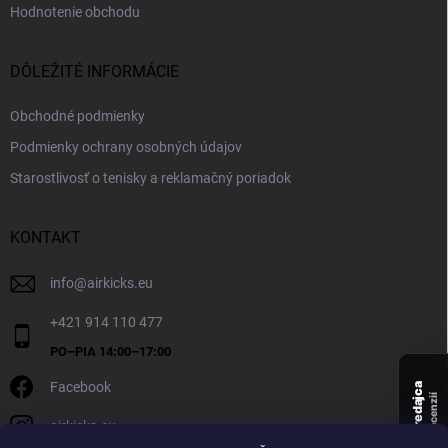
Hodnotenie obchodu
DÔLEŽITÉ INFORMÁCIE
Obchodné podmienky
Podmienky ochrany osobných údajov
Starostlivosť o tenisky a reklamačný poriadok
KONTAKT
info
@
airkicks.eu
+421 914 110 477
Facebook
Overený predajca
recenzií
airkicks.eu
135