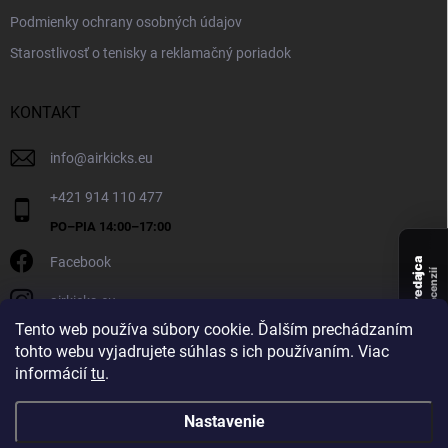
Podmienky ochrany osobných údajov
Starostlivosť o tenisky a reklamačný poriadok
KONTAKT
info
@
airkicks.eu
+421 914 110 477
Facebook
Overený predajca
recenzií
airkicks.eu
135
Tento web používa súbory cookie. Ďalším prechádzaním
★ ·
tohto webu vyjadrujete súhlas s ich používaním. Viac
5,0
informácií
tu
.
★
Nastavenie