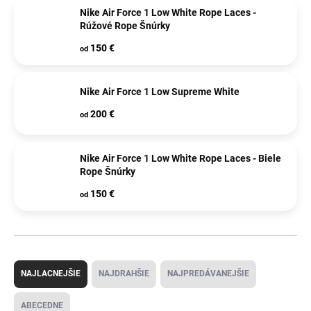
Nike Air Force 1 Low White Rope Laces -
Rúžové Rope Šnúrky
150 €
od
Nike Air Force 1 Low Supreme White
200 €
od
Nike Air Force 1 Low White Rope Laces - Biele
Rope Šnúrky
150 €
od
R
a
NAJLACNEJŠIE
NAJDRAHŠIE
NAJPREDÁVANEJŠIE
d
e
ABECEDNE