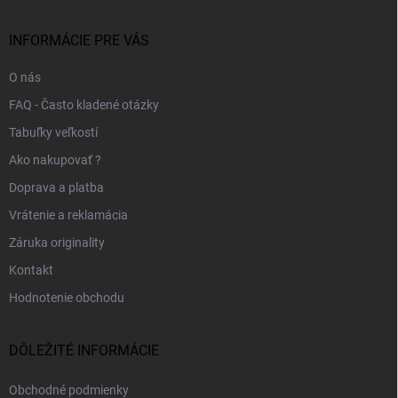
ä
k
e
t
y
v
i
INFORMÁCIE PRE VÁS
ý
e
p
O nás
i
s
FAQ - Často kladené otázky
u
Tabuľky veľkostí
Ako nakupovať ?
Doprava a platba
Vrátenie a reklamácia
Záruka originality
Kontakt
Hodnotenie obchodu
DÔLEŽITÉ INFORMÁCIE
Obchodné podmienky