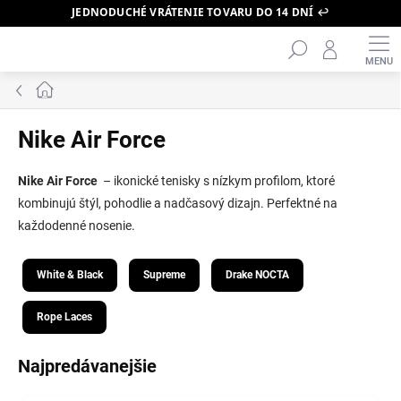
JEDNODUCHÉ VRÁTENIE TOVARU DO 14 DNÍ ↩️
Hľadať
Prejsť
na
obsah
Domov
Nike Air Force
Nike Air Force
– ikonické tenisky s nízkym profilom, ktoré
kombinujú štýl, pohodlie a nadčasový dizajn. Perfektné na
každodenné nosenie.
White & Black
Supreme
Drake NOCTA
Rope Laces
Najpredávanejšie