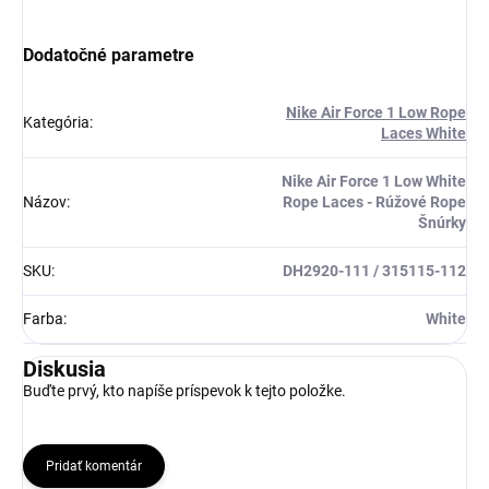
Získaj zľavu 5 €!
Dodatočné parametre
Nike Air Force 1 Low Rope
Kategória
:
Laces White
Nike Air Force 1 Low White
Názov
:
Rope Laces - Rúžové Rope
Šnúrky
SKU
:
DH2920-111 / 315115-112
Farba
:
White
Diskusia
Buďte prvý, kto napíše príspevok k tejto položke.
Pridať komentár