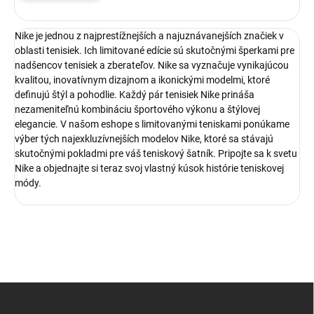
Nike je jednou z najprestížnejších a najuznávanejších značiek v
oblasti tenisiek. Ich limitované edície sú skutočnými šperkami pre
nadšencov tenisiek a zberateľov. Nike sa vyznačuje vynikajúcou
kvalitou, inovatívnym dizajnom a ikonickými modelmi, ktoré
definujú štýl a pohodlie. Každý pár tenisiek Nike prináša
nezameniteľnú kombináciu športového výkonu a štýlovej
elegancie. V našom eshope s limitovanými teniskami ponúkame
výber tých najexkluzívnejších modelov Nike, ktoré sa stávajú
skutočnými pokladmi pre váš teniskový šatník. Pripojte sa k svetu
Nike a objednajte si teraz svoj vlastný kúsok histórie teniskovej
módy.
Z
á