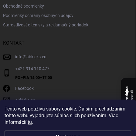
Obchodné podmienky
Podmienky ochrany osobných údajov
Starostlivosť o tenisky a reklamačný poriadok
KONTAKT
info
@
airkicks.eu
+421 914 110 477
Facebook
Overený predajca
recenzií
airkicks.eu
135
Tento web používa súbory cookie. Ďalším prechádzaním
★ ·
tohto webu vyjadrujete súhlas s ich používaním. Viac
5,0
informácií
tu
.
★