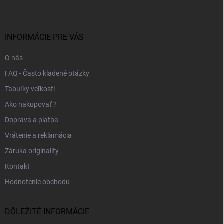
p
ä
t
i
INFORMÁCIE PRE VÁS
e
O nás
FAQ - Často kladené otázky
Tabuľky veľkostí
Ako nakupovať ?
Doprava a platba
Vrátenie a reklamácia
Záruka originality
Kontakt
Hodnotenie obchodu
DÔLEŽITÉ INFORMÁCIE