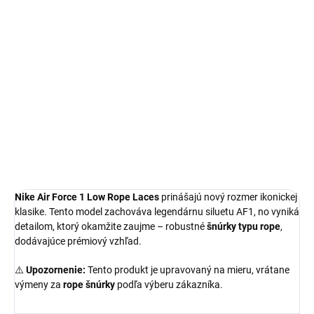
Air Force 1
Limitovaná edícia tenisiek
Technológia Nike Air™
Jedinečné Rope Šnúrky
Pohodlná obuv pre každú príležitosť
Obvyklá veľkosť, ktorú bežne nosíš
DETAILNÉ INFORMÁCIE
Nike Air Force 1 Low Rope Laces
prinášajú nový rozmer ikonickej
klasike. Tento model zachováva legendárnu siluetu AF1, no vyniká
detailom, ktorý okamžite zaujme – robustné
šnúrky typu rope
,
dodávajúce prémiový vzhľad.
⚠️
Upozornenie:
Tento produkt je upravovaný na mieru, vrátane
výmeny za
rope šnúrky
podľa výberu zákazníka.