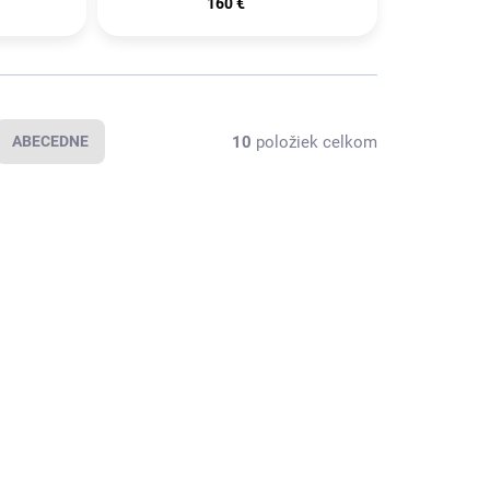
160 €
10
položiek celkom
ABECEDNE
BESTSELLER 🔥
0s
adidas Campus 00s
Core Black