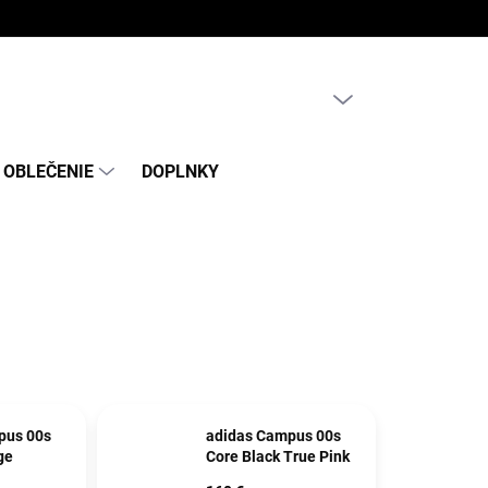
PRÁZDNY KOŠÍK
NÁKUPNÝ
KOŠÍK
OBLEČENIE
DOPLNKY
pus 00s
adidas Campus 00s
ge
Core Black True Pink