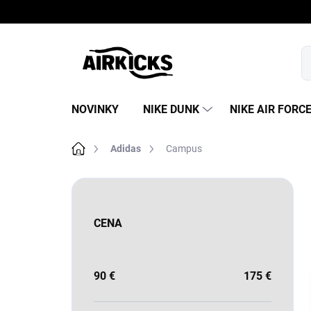
Prejsť
na
obsah
NOVINKY
NIKE DUNK
NIKE AIR FORC
Domov
Adidas
Campus
B
o
č
CENA
n
ý
p
a
90
€
175
€
n
e