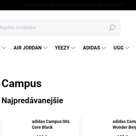
JEDNODUCHÉ VRÁTENIE TOVARU DO 14 DNÍ ↩️
Hľadať
E
AIR JORDAN
YEEZY
ADIDAS
UGG
Campus
Najpredávanejšie
adidas Campus 00s
adidas Cam
Core Black
Wonder Bei