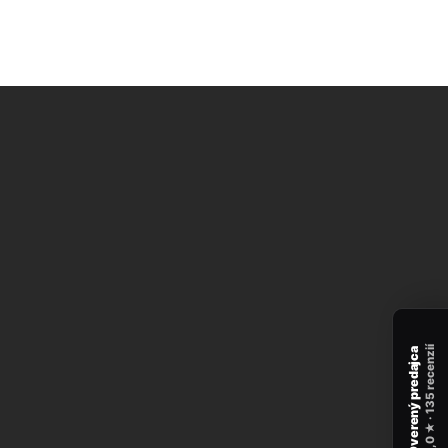
recenzií
Overený predajca
135
★ ·
5,0