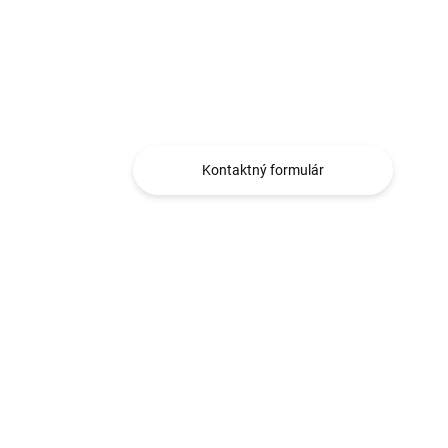
Potrebujete poradiť?
Napíšte nám, sme tu
pre vás.
Kontaktný formulár