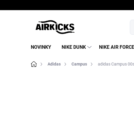
Prejsť
na
obsah
NOVINKY
NIKE DUNK
NIKE AIR FORC
Domov
Adidas
Campus
adidas Campus 00s
B
o
č
n
ý
p
a
n
e