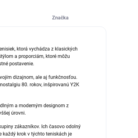
Značka
nisiek, ktorá vychádza z klasických
 štýlom a proporciám, ktoré môžu
ostné postavenie.
vojím dizajnom, ale aj funkčnosťou.
ostalgiu 80. rokov, inšpirovanú Y2K
hodlným a moderným designom z
yššej úrovni.
kupiny zákazníkov. Ich časovo odolný
 každý krok v týchto teniskách je