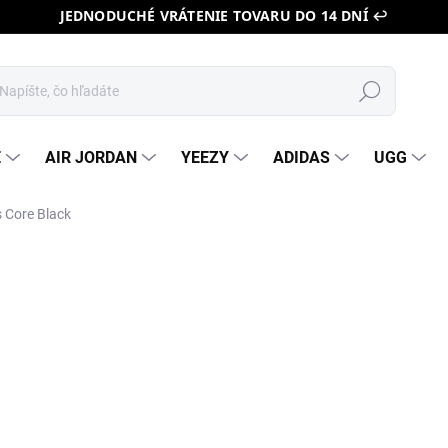
JEDNODUCHÉ VRÁTENIE TOVARU DO 14 DNÍ ↩️
Hľadať
E
AIR JORDAN
YEEZY
ADIDAS
UGG
 Core Black
ZNAČKA:
ADIDAS
BESTSELLER 🔥
o
Jedn
ZVO
cena