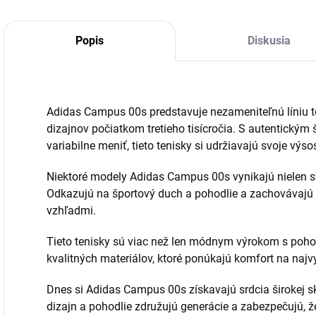
Popis
Diskusia
Adidas Campus 00s predstavuje nezameniteľnú líniu te
dizajnov počiatkom tretieho tisícročia. S autentickým
variabilne meniť, tieto tenisky si udržiavajú svoje výs
Niektoré modely Adidas Campus 00s vynikajú nielen s
Odkazujú na športový duch a pohodlie a zachovávajú n
vzhľadmi.
Tieto tenisky sú viac než len módnym výrokom s po
kvalitných materiálov, ktoré ponúkajú komfort na najv
Dnes si Adidas Campus 00s získavajú srdcia širokej s
dizajn a pohodlie združujú generácie a zabezpečujú, že