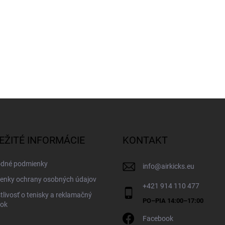
EŽITÉ INFORMÁCIE
KONTAKT
dné podmienky
info
@
airkicks.eu
enky ochrany osobných údajov
+421 914 110 477
tlivosť o tenisky a reklamačný
dok
Facebook