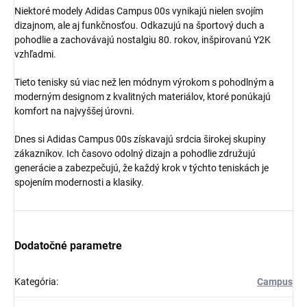
Niektoré modely Adidas Campus 00s vynikajú nielen svojím
dizajnom, ale aj funkčnosťou. Odkazujú na športový duch a
pohodlie a zachovávajú nostalgiu 80. rokov, inšpirovanú Y2K
vzhľadmi.
Získaj zľavu 5 €!
Tieto tenisky sú viac než len módnym výrokom s pohodlným a
moderným designom z kvalitných materiálov, ktoré ponúkajú
komfort na najvyššej úrovni.
Dnes si Adidas Campus 00s získavajú srdcia širokej skupiny
zákazníkov. Ich časovo odolný dizajn a pohodlie združujú
generácie a zabezpečujú, že každý krok v týchto teniskách je
spojením modernosti a klasiky.
Dodatočné parametre
Kategória
:
Campus