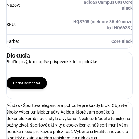
adidas Campus 00s Core
Názov
:
Black
HQ8708 (niektoré 36-40 môžu
SKU
:
byť HQ6638 )
Farba
:
Core Black
Diskusia
Buďte prvý, kto napíše príspevok k tejto položke.
Pridať komentár
Adidas - Športová elegancia a pohodlie pre každý krok. Objavte
široký výber tenisiek značky Adidas, ktoré vám ponúkajú
dokonalú kombináciu štýlu a výkonu. Nech už hľadáte tenisky na
bežný život, športové aktivity alebo cvičenie, náš sortiment vám
ponúka niečo pre každú príležitosť. Vyberte si kvalitu, inováciu a
ikonický dizajn s Adidas teniskami na airkicks.eu.