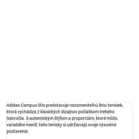
Autenticita a kontrola kvality pri každom páre.
14 dní na vrátenie a výmenu
Bezproblémové a rýchle vybavenie vrátenia alebo výmeny
veľkosti.
Adidas Campus
limitovaná edícia tenisiek
pohodlná obuv pre každú príležitosť
Obvyklá veľkosť, ktorú bežne nosíš
DETAILNÉ INFORMÁCIE
Adidas Campus 00s predstavuje nezameniteľnú líniu tenisiek,
ktorá vychádza z klasických dizajnov počiatkom tretieho
tisícročia. S autentickým štýlom a proporciám, ktoré môžu
variabilne meniť, tieto tenisky si udržiavajú svoje výsostné
postavenie.