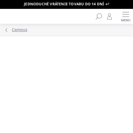
JEDNODUCHÉ VRÁTENIE TOVARU DO 14 DNÍ ↩️
Hľadať
Prejsť
na
obsah
Campus
ZNAČKA:
ADIDAS
BESTSELLER 🔥