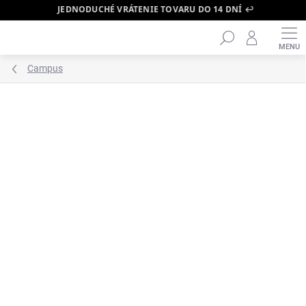
JEDNODUCHÉ VRÁTENIE TOVARU DO 14 DNÍ ↩️
Hľadať
Prejsť
na
obsah
Campus
ZNAČKA:
ADIDAS
ODOSLANIE DO 24H