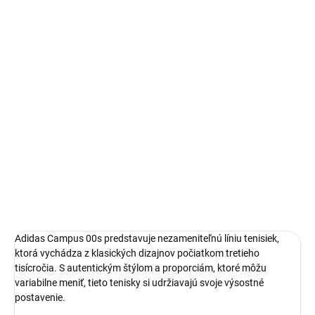
Autenticita a kontrola kvality pri každom páre.
14 dní na vrátenie a výmenu
Bezproblémové a rýchle vybavenie vrátenia alebo výmeny
veľkosti.
Adidas Campus
limitovaná edícia tenisiek
pohodlná obuv pre každú príležitosť
Obvyklá veľkosť, ktorú bežne nosíš
DETAILNÉ INFORMÁCIE
Adidas Campus 00s predstavuje nezameniteľnú líniu tenisiek,
ktorá vychádza z klasických dizajnov počiatkom tretieho
tisícročia. S autentickým štýlom a proporciám, ktoré môžu
variabilne meniť, tieto tenisky si udržiavajú svoje výsostné
postavenie.