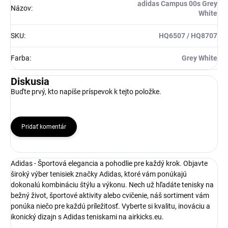
adidas Campus 00s Grey
Názov
:
White
SKU
:
HQ6507 / HQ8707
Farba
:
Grey White
Diskusia
Buďte prvý, kto napíše príspevok k tejto položke.
Pridať komentár
Adidas - Športová elegancia a pohodlie pre každý krok. Objavte
široký výber tenisiek značky Adidas, ktoré vám ponúkajú
dokonalú kombináciu štýlu a výkonu. Nech už hľadáte tenisky na
bežný život, športové aktivity alebo cvičenie, náš sortiment vám
ponúka niečo pre každú príležitosť. Vyberte si kvalitu, inováciu a
ikonický dizajn s Adidas teniskami na airkicks.eu.