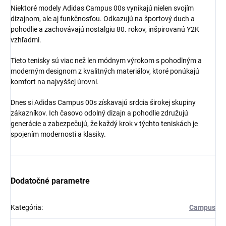
Niektoré modely Adidas Campus 00s vynikajú nielen svojím
dizajnom, ale aj funkčnosťou. Odkazujú na športový duch a
pohodlie a zachovávajú nostalgiu 80. rokov, inšpirovanú Y2K
vzhľadmi.
Získaj zľavu 5 €!
Tieto tenisky sú viac než len módnym výrokom s pohodlným a
moderným designom z kvalitných materiálov, ktoré ponúkajú
komfort na najvyššej úrovni.
Dnes si Adidas Campus 00s získavajú srdcia širokej skupiny
zákazníkov. Ich časovo odolný dizajn a pohodlie združujú
generácie a zabezpečujú, že každý krok v týchto teniskách je
spojením modernosti a klasiky.
Dodatočné parametre
Kategória
:
Campus