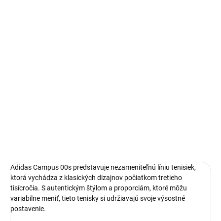
Autenticita a kontrola kvality pri každom páre.
14 dní na vrátenie a výmenu
Bezproblémové a rýchle vybavenie vrátenia alebo výmeny
veľkosti.
Adidas Campus
limitovaná edícia tenisiek
pohodlná obuv pre každú príležitosť
Obvyklá veľkosť, ktorú bežne nosíš
DETAILNÉ INFORMÁCIE
Adidas Campus 00s predstavuje nezameniteľnú líniu tenisiek,
ktorá vychádza z klasických dizajnov počiatkom tretieho
tisícročia. S autentickým štýlom a proporciám, ktoré môžu
variabilne meniť, tieto tenisky si udržiavajú svoje výsostné
postavenie.