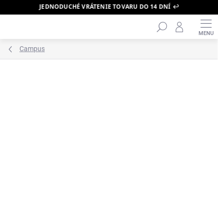
JEDNODUCHÉ VRÁTENIE TOVARU DO 14 DNÍ ↩️
Hľadať
Prejsť
na
obsah
Campus
ZNAČKA:
ADIDAS
ODOSLANIE DO 24H