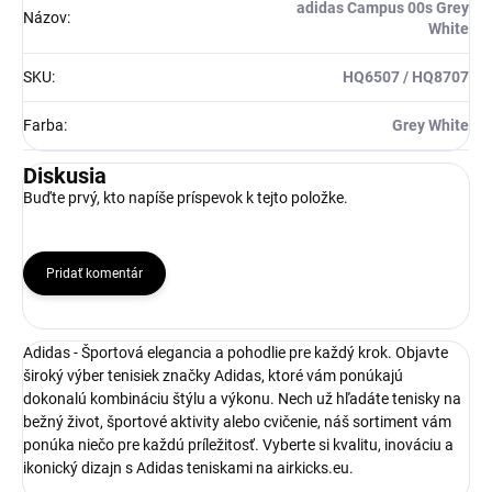
adidas Campus 00s Grey
Názov
:
White
SKU
:
HQ6507 / HQ8707
Farba
:
Grey White
Diskusia
Buďte prvý, kto napíše príspevok k tejto položke.
Pridať komentár
Adidas - Športová elegancia a pohodlie pre každý krok. Objavte
široký výber tenisiek značky Adidas, ktoré vám ponúkajú
dokonalú kombináciu štýlu a výkonu. Nech už hľadáte tenisky na
bežný život, športové aktivity alebo cvičenie, náš sortiment vám
ponúka niečo pre každú príležitosť. Vyberte si kvalitu, inováciu a
ikonický dizajn s Adidas teniskami na airkicks.eu.