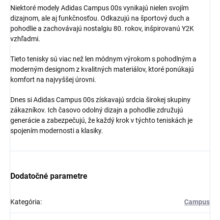
Niektoré modely Adidas Campus 00s vynikajú nielen svojím
dizajnom, ale aj funkčnosťou. Odkazujú na športový duch a
pohodlie a zachovávajú nostalgiu 80. rokov, inšpirovanú Y2K
vzhľadmi.
Získaj zľavu 5 €!
Tieto tenisky sú viac než len módnym výrokom s pohodlným a
moderným designom z kvalitných materiálov, ktoré ponúkajú
komfort na najvyššej úrovni.
Dnes si Adidas Campus 00s získavajú srdcia širokej skupiny
zákazníkov. Ich časovo odolný dizajn a pohodlie združujú
generácie a zabezpečujú, že každý krok v týchto teniskách je
spojením modernosti a klasiky.
Dodatočné parametre
Kategória
:
Campus