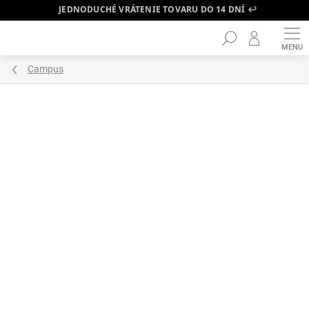
JEDNODUCHÉ VRÁTENIE TOVARU DO 14 DNÍ ↩️
Hľadať
Prejsť
na
obsah
Campus
ZNAČKA:
ADIDAS
BESTSELLER 🔥