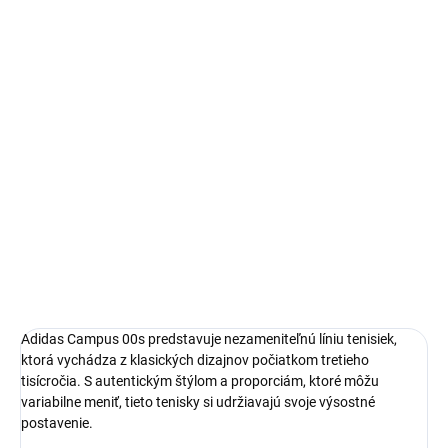
Autenticita a kontrola kvality pri každom páre.
14 dní na vrátenie a výmenu
Bezproblémové a rýchle vybavenie vrátenia alebo výmeny
veľkosti.
Adidas Campus
limitovaná edícia tenisiek
pohodlná obuv pre každú príležitosť
Obvyklá veľkosť, ktorú bežne nosíš
DETAILNÉ INFORMÁCIE
Adidas Campus 00s predstavuje nezameniteľnú líniu tenisiek,
ktorá vychádza z klasických dizajnov počiatkom tretieho
tisícročia. S autentickým štýlom a proporciám, ktoré môžu
variabilne meniť, tieto tenisky si udržiavajú svoje výsostné
postavenie.