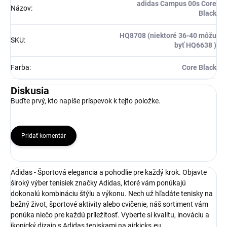
adidas Campus 00s Core
Názov
:
Black
HQ8708 (niektoré 36-40 môžu
SKU
:
byť HQ6638 )
Farba
:
Core Black
Diskusia
Buďte prvý, kto napíše príspevok k tejto položke.
Pridať komentár
Adidas - Športová elegancia a pohodlie pre každý krok. Objavte
široký výber tenisiek značky Adidas, ktoré vám ponúkajú
dokonalú kombináciu štýlu a výkonu. Nech už hľadáte tenisky na
bežný život, športové aktivity alebo cvičenie, náš sortiment vám
ponúka niečo pre každú príležitosť. Vyberte si kvalitu, inováciu a
ikonický dizajn s Adidas teniskami na airkicks.eu.