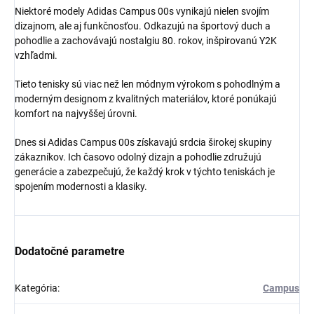
Niektoré modely Adidas Campus 00s vynikajú nielen svojím
dizajnom, ale aj funkčnosťou. Odkazujú na športový duch a
pohodlie a zachovávajú nostalgiu 80. rokov, inšpirovanú Y2K
vzhľadmi.
Získaj zľavu 5 €!
Tieto tenisky sú viac než len módnym výrokom s pohodlným a
moderným designom z kvalitných materiálov, ktoré ponúkajú
komfort na najvyššej úrovni.
Dnes si Adidas Campus 00s získavajú srdcia širokej skupiny
zákazníkov. Ich časovo odolný dizajn a pohodlie združujú
generácie a zabezpečujú, že každý krok v týchto teniskách je
spojením modernosti a klasiky.
Dodatočné parametre
Kategória
:
Campus