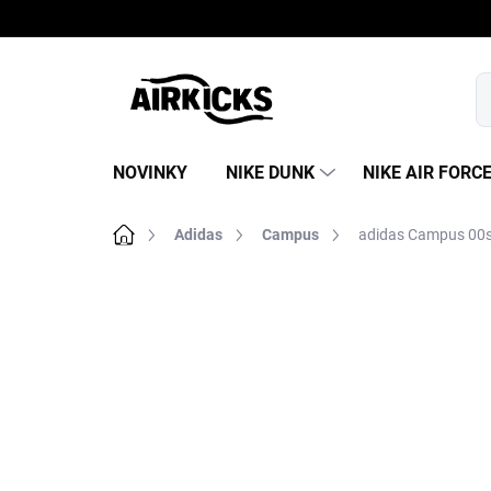
Prejsť
na
obsah
NOVINKY
NIKE DUNK
NIKE AIR FORC
Domov
Adidas
Campus
adidas Campus 00s 
B
o
č
n
ý
p
a
n
e