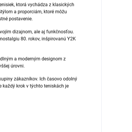
nisiek, ktorá vychádza z klasických
 štýlom a proporciám, ktoré môžu
ostné postavenie.
vojím dizajnom, ale aj funkčnosťou.
ostalgiu 80. rokov, inšpirovanú Y2K
hodlným a moderným designom z
yššej úrovni.
kupiny zákazníkov. Ich časovo odolný
 každý krok v týchto teniskách je