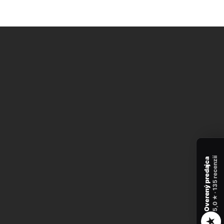
recenzií
Overený predajca
135
★ ·
5,0
★