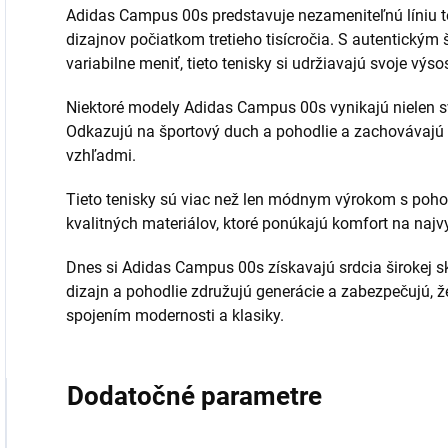
Adidas Campus 00s predstavuje nezameniteľnú líniu te
dizajnov počiatkom tretieho tisícročia. S autentickým
variabilne meniť, tieto tenisky si udržiavajú svoje výs
Niektoré modely Adidas Campus 00s vynikajú nielen s
Odkazujú na športový duch a pohodlie a zachovávajú n
vzhľadmi.
Tieto tenisky sú viac než len módnym výrokom s po
kvalitných materiálov, ktoré ponúkajú komfort na najv
Dnes si Adidas Campus 00s získavajú srdcia širokej s
dizajn a pohodlie združujú generácie a zabezpečujú, že
spojením modernosti a klasiky.
Dodatočné parametre