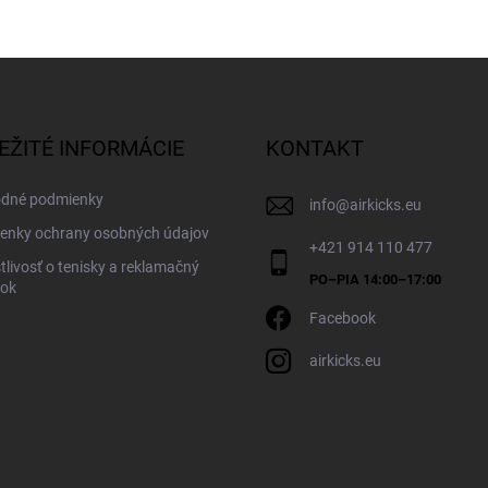
EŽITÉ INFORMÁCIE
KONTAKT
dné podmienky
info
@
airkicks.eu
enky ochrany osobných údajov
+421 914 110 477
tlivosť o tenisky a reklamačný
dok
Facebook
airkicks.eu