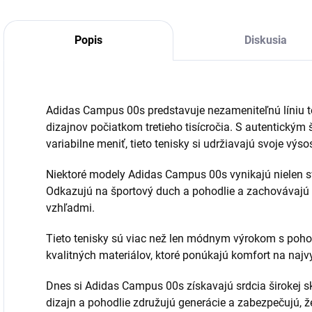
Popis
Diskusia
Adidas Campus 00s predstavuje nezameniteľnú líniu te
dizajnov počiatkom tretieho tisícročia. S autentickým
variabilne meniť, tieto tenisky si udržiavajú svoje výs
Niektoré modely Adidas Campus 00s vynikajú nielen s
Odkazujú na športový duch a pohodlie a zachovávajú n
vzhľadmi.
Tieto tenisky sú viac než len módnym výrokom s po
kvalitných materiálov, ktoré ponúkajú komfort na najv
Dnes si Adidas Campus 00s získavajú srdcia širokej s
dizajn a pohodlie združujú generácie a zabezpečujú, že