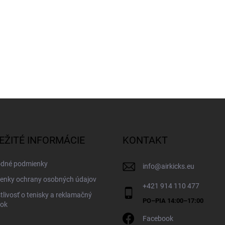
EŽITÉ INFORMÁCIE
KONTAKT
dné podmienky
info
@
airkicks.eu
enky ochrany osobných údajov
+421 914 110 477
tlivosť o tenisky a reklamačný
dok
Facebook