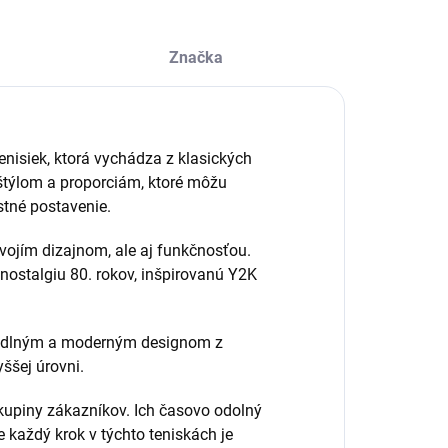
Značka
nisiek, ktorá vychádza z klasických
 štýlom a proporciám, ktoré môžu
ostné postavenie.
vojím dizajnom, ale aj funkčnosťou.
ostalgiu 80. rokov, inšpirovanú Y2K
hodlným a moderným designom z
yššej úrovni.
kupiny zákazníkov. Ich časovo odolný
 každý krok v týchto teniskách je