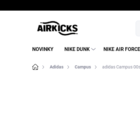
Prejsť
na
obsah
NOVINKY
NIKE DUNK
NIKE AIR FORC
Domov
Adidas
Campus
adidas Campus 00s
B
o
č
n
ý
p
a
n
e