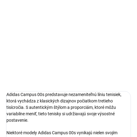
14 dní na vrátenie a výmenu
Bezproblémové a rýchle vybavenie vrátenia alebo výmeny
veľkosti.
Adidas Campus
limitovaná edícia tenisiek
pohodlná obuv pre každú príležitosť
Obvyklá veľkosť, ktorú bežne nosíš
DETAILNÉ INFORMÁCIE
Adidas Campus 00s predstavuje nezameniteľnú líniu tenisiek,
ktorá vychádza z klasických dizajnov počiatkom tretieho
tisícročia. S autentickým štýlom a proporciám, ktoré môžu
variabilne meniť, tieto tenisky si udržiavajú svoje výsostné
postavenie.
Niektoré modely Adidas Campus 00s vynikajú nielen svojím