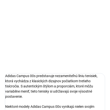
14 dní na vrátenie a výmenu
Bezproblémové a rýchle vybavenie vrátenia alebo výmeny
veľkosti.
Adidas Campus
limitovaná edícia tenisiek
pohodlná obuv pre každú príležitosť
Obvyklá veľkosť, ktorú bežne nosíš
DETAILNÉ INFORMÁCIE
Adidas Campus 00s predstavuje nezameniteľnú líniu tenisiek,
ktorá vychádza z klasických dizajnov počiatkom tretieho
tisícročia. S autentickým štýlom a proporciám, ktoré môžu
variabilne meniť, tieto tenisky si udržiavajú svoje výsostné
postavenie.
Niektoré modely Adidas Campus 00s vynikajú nielen svojím