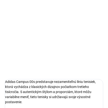
Autenticita a kontrola kvality pri každom páre.
14 dní na vrátenie a výmenu
Bezproblémové a rýchle vybavenie vrátenia alebo výmeny
veľkosti.
Adidas Campus
limitovaná edícia tenisiek
pohodlná obuv pre každú príležitosť
Obvyklá veľkosť, ktorú bežne nosíš
DETAILNÉ INFORMÁCIE
Adidas Campus 00s predstavuje nezameniteľnú líniu tenisiek,
ktorá vychádza z klasických dizajnov počiatkom tretieho
tisícročia. S autentickým štýlom a proporciám, ktoré môžu
variabilne meniť, tieto tenisky si udržiavajú svoje výsostné
postavenie.