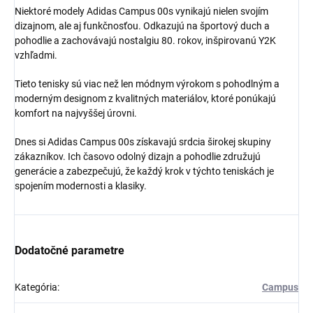
Niektoré modely Adidas Campus 00s vynikajú nielen svojím
dizajnom, ale aj funkčnosťou. Odkazujú na športový duch a
pohodlie a zachovávajú nostalgiu 80. rokov, inšpirovanú Y2K
vzhľadmi.
Získaj zľavu 5 €!
Tieto tenisky sú viac než len módnym výrokom s pohodlným a
moderným designom z kvalitných materiálov, ktoré ponúkajú
komfort na najvyššej úrovni.
Dnes si Adidas Campus 00s získavajú srdcia širokej skupiny
zákazníkov. Ich časovo odolný dizajn a pohodlie združujú
generácie a zabezpečujú, že každý krok v týchto teniskách je
spojením modernosti a klasiky.
Dodatočné parametre
Kategória
:
Campus