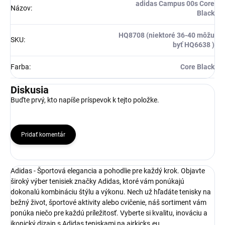
adidas Campus 00s Core
Názov
:
Black
HQ8708 (niektoré 36-40 môžu
SKU
:
byť HQ6638 )
Farba
:
Core Black
Diskusia
Buďte prvý, kto napíše príspevok k tejto položke.
Pridať komentár
Adidas - Športová elegancia a pohodlie pre každý krok. Objavte
široký výber tenisiek značky Adidas, ktoré vám ponúkajú
dokonalú kombináciu štýlu a výkonu. Nech už hľadáte tenisky na
bežný život, športové aktivity alebo cvičenie, náš sortiment vám
ponúka niečo pre každú príležitosť. Vyberte si kvalitu, inováciu a
ikonický dizajn s Adidas teniskami na airkicks.eu.