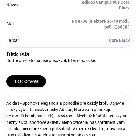
adidas Campus 00s Core
Názov
:
Black
HQ8708 (niektoré 36-40 môžu
SKU
:
byť HQ6638 )
Farba
:
Core Black
Diskusia
Buďte prvý, kto napíše príspevok k tejto položke.
Pridať komentár
Adidas - Športová elegancia a pohodlie pre každý krok. Objavte
široký výber tenisiek značky Adidas, ktoré vám ponúkajú
dokonalú kombináciu štýlu a výkonu. Nech už hľadáte tenisky na
bežný život, športové aktivity alebo cvičenie, náš sortiment vám
ponúka niečo pre každú príležitosť. Vyberte si kvalitu, inováciu a
ikonický dizajn s Adidas teniskami na airkicks.eu.