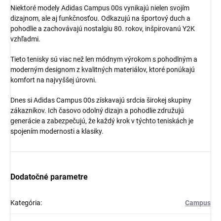
Niektoré modely Adidas Campus 00s vynikajú nielen svojím
dizajnom, ale aj funkčnosťou. Odkazujú na športový duch a
pohodlie a zachovávajú nostalgiu 80. rokov, inšpirovanú Y2K
vzhľadmi.
Získaj zľavu 5 €!
Tieto tenisky sú viac než len módnym výrokom s pohodlným a
moderným designom z kvalitných materiálov, ktoré ponúkajú
komfort na najvyššej úrovni.
Dnes si Adidas Campus 00s získavajú srdcia širokej skupiny
zákazníkov. Ich časovo odolný dizajn a pohodlie združujú
generácie a zabezpečujú, že každý krok v týchto teniskách je
spojením modernosti a klasiky.
Dodatočné parametre
Kategória
:
Campus