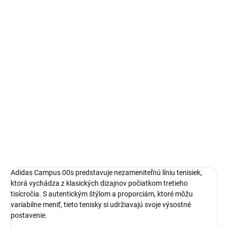
Autenticita a kontrola kvality pri každom páre.
14 dní na vrátenie a výmenu
Bezproblémové a rýchle vybavenie vrátenia alebo výmeny
veľkosti.
Adidas Campus
limitovaná edícia tenisiek
pohodlná obuv pre každú príležitosť
Obvyklá veľkosť, ktorú bežne nosíš
DETAILNÉ INFORMÁCIE
Adidas Campus 00s predstavuje nezameniteľnú líniu tenisiek,
ktorá vychádza z klasických dizajnov počiatkom tretieho
tisícročia. S autentickým štýlom a proporciám, ktoré môžu
variabilne meniť, tieto tenisky si udržiavajú svoje výsostné
postavenie.