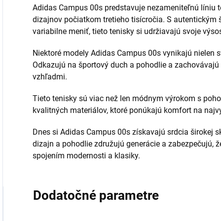
Adidas Campus 00s predstavuje nezameniteľnú líniu te
dizajnov počiatkom tretieho tisícročia. S autentickým
variabilne meniť, tieto tenisky si udržiavajú svoje výs
Niektoré modely Adidas Campus 00s vynikajú nielen s
Odkazujú na športový duch a pohodlie a zachovávajú n
vzhľadmi.
Tieto tenisky sú viac než len módnym výrokom s po
kvalitných materiálov, ktoré ponúkajú komfort na najv
Dnes si Adidas Campus 00s získavajú srdcia širokej s
dizajn a pohodlie združujú generácie a zabezpečujú, že
spojením modernosti a klasiky.
Dodatočné parametre