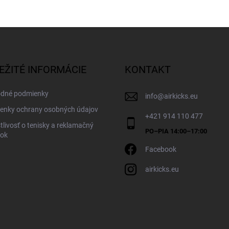
EŽITÉ INFORMÁCIE
KONTAKT
dné podmienky
info
@
airkicks.eu
enky ochrany osobných údajov
+421 914 110 477
tlivosť o tenisky a reklamačný
dok
Facebook
airkicks.eu