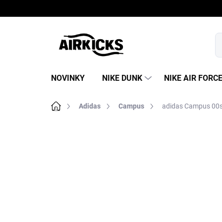
Prejsť
na
obsah
NOVINKY
NIKE DUNK
NIKE AIR FORC
Domov
Adidas
Campus
adidas Campus 00s 
B
o
č
n
ý
p
a
n
e