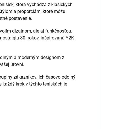
nisiek, ktorá vychádza z klasických
 štýlom a proporciám, ktoré môžu
ostné postavenie.
vojím dizajnom, ale aj funkčnosťou.
ostalgiu 80. rokov, inšpirovanú Y2K
hodlným a moderným designom z
yššej úrovni.
kupiny zákazníkov. Ich časovo odolný
 každý krok v týchto teniskách je