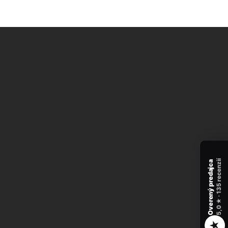
recenzií
Overený predajca
135
★ ·
5,0
★