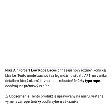
Air Force 1
Limitovaná edícia tenisiek
Technológia Nike Air™
Jedinečné Rope Šnúrky
Pohodlná obuv pre každú príležitosť
Obvyklá veľkosť, ktorú bežne nosíš
DETAILNÉ INFORMÁCIE
Nike Air Force 1 Low Rope Laces
prinášajú nový rozmer ikonickej
klasike. Tento model zachováva legendárnu siluetu AF1, no vyniká
detailom, ktorý okamžite zaujme – robustné
šnúrky typu rope
,
dodávajúce prémiový vzhľad.
⚠️
Upozornenie:
Tento produkt je upravovaný na mieru, vrátane
výmeny za
rope šnúrky
podľa výberu zákazníka.