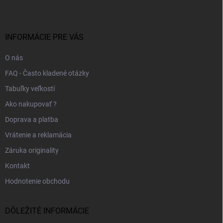
p
ä
t
i
INFORMÁCIE PRE VÁS
e
O nás
FAQ - Často kladené otázky
Tabuľky veľkostí
Ako nakupovať ?
Doprava a platba
Vrátenie a reklamácia
Záruka originality
Kontakt
Hodnotenie obchodu
DÔLEŽITÉ INFORMÁCIE