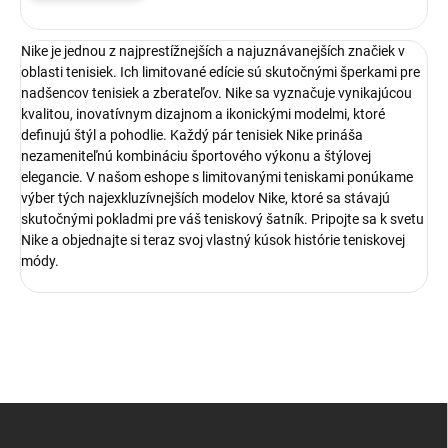
Nike je jednou z najprestížnejších a najuznávanejších značiek v
oblasti tenisiek. Ich limitované edície sú skutočnými šperkami pre
nadšencov tenisiek a zberateľov. Nike sa vyznačuje vynikajúcou
kvalitou, inovatívnym dizajnom a ikonickými modelmi, ktoré
definujú štýl a pohodlie. Každý pár tenisiek Nike prináša
nezameniteľnú kombináciu športového výkonu a štýlovej
elegancie. V našom eshope s limitovanými teniskami ponúkame
výber tých najexkluzívnejších modelov Nike, ktoré sa stávajú
skutočnými pokladmi pre váš teniskový šatník. Pripojte sa k svetu
Nike a objednajte si teraz svoj vlastný kúsok histórie teniskovej
módy.
Z
á