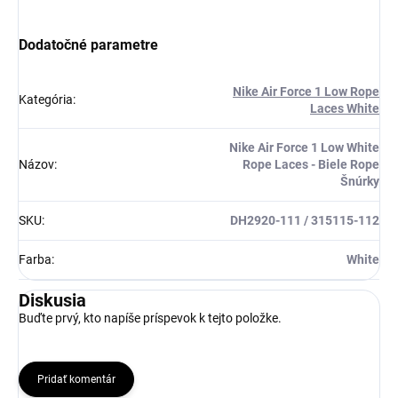
Získaj zľavu 5 €!
Dodatočné parametre
Nike Air Force 1 Low Rope
Kategória
:
Laces White
Nike Air Force 1 Low White
Názov
:
Rope Laces - Biele Rope
Šnúrky
SKU
:
DH2920-111 / 315115-112
Farba
:
White
Diskusia
Buďte prvý, kto napíše príspevok k tejto položke.
Pridať komentár