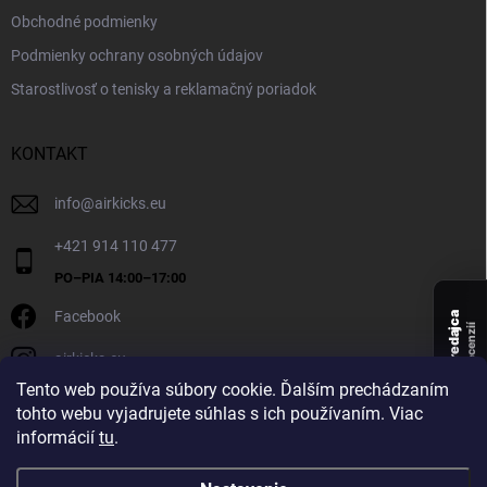
Obchodné podmienky
Podmienky ochrany osobných údajov
Starostlivosť o tenisky a reklamačný poriadok
KONTAKT
info
@
airkicks.eu
+421 914 110 477
Facebook
Overený predajca
recenzií
airkicks.eu
135
Tento web používa súbory cookie. Ďalším prechádzaním
★ ·
tohto webu vyjadrujete súhlas s ich používaním. Viac
5,0
informácií
tu
.
★