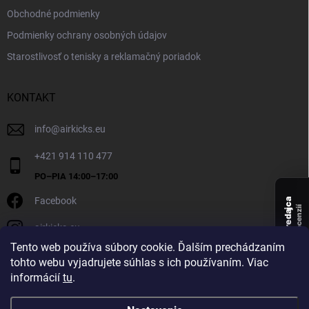
Obchodné podmienky
Podmienky ochrany osobných údajov
Starostlivosť o tenisky a reklamačný poriadok
KONTAKT
info
@
airkicks.eu
+421 914 110 477
Facebook
Overený predajca
recenzií
airkicks.eu
135
Tento web používa súbory cookie. Ďalším prechádzaním
★ ·
tohto webu vyjadrujete súhlas s ich používaním. Viac
5,0
informácií
tu
.
★