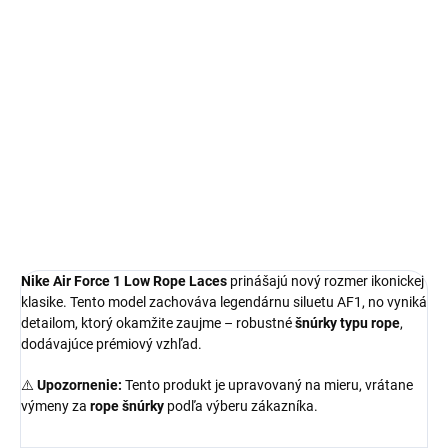
Air Force 1
Limitovaná edícia tenisiek
Technológia Nike Air™
Jedinečné Rope Šnúrky
Pohodlná obuv pre každú príležitosť
Obvyklá veľkosť, ktorú bežne nosíš
DETAILNÉ INFORMÁCIE
Nike Air Force 1 Low Rope Laces
prinášajú nový rozmer ikonickej
klasike. Tento model zachováva legendárnu siluetu AF1, no vyniká
detailom, ktorý okamžite zaujme – robustné
šnúrky typu rope
,
dodávajúce prémiový vzhľad.
⚠️
Upozornenie:
Tento produkt je upravovaný na mieru, vrátane
výmeny za
rope šnúrky
podľa výberu zákazníka.