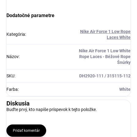
Získaj zľavu 5 €!
Dodatočné parametre
Nike Air Force 1 Low Rope
Kategória
:
Laces White
Nike Air Force 1 Low White
Názov
:
Rope Laces - Béžové Rope
Šnúrky
SKU
:
DH2920-111 / 315115-112
Farba
:
White
Diskusia
Buďte prvý, kto napíše príspevok k tejto položke.
Pridať komentár