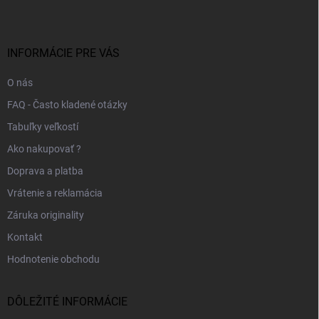
p
ä
t
i
INFORMÁCIE PRE VÁS
e
O nás
FAQ - Často kladené otázky
Tabuľky veľkostí
Ako nakupovať ?
Doprava a platba
Vrátenie a reklamácia
Záruka originality
Kontakt
Hodnotenie obchodu
DÔLEŽITÉ INFORMÁCIE