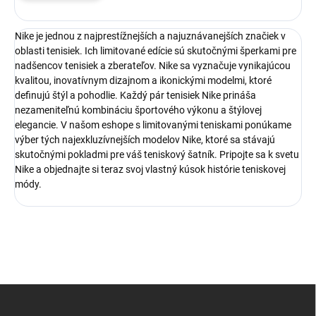
Nike je jednou z najprestížnejších a najuznávanejších značiek v
oblasti tenisiek. Ich limitované edície sú skutočnými šperkami pre
nadšencov tenisiek a zberateľov. Nike sa vyznačuje vynikajúcou
kvalitou, inovatívnym dizajnom a ikonickými modelmi, ktoré
definujú štýl a pohodlie. Každý pár tenisiek Nike prináša
nezameniteľnú kombináciu športového výkonu a štýlovej
elegancie. V našom eshope s limitovanými teniskami ponúkame
výber tých najexkluzívnejších modelov Nike, ktoré sa stávajú
skutočnými pokladmi pre váš teniskový šatník. Pripojte sa k svetu
Nike a objednajte si teraz svoj vlastný kúsok histórie teniskovej
módy.
Z
á