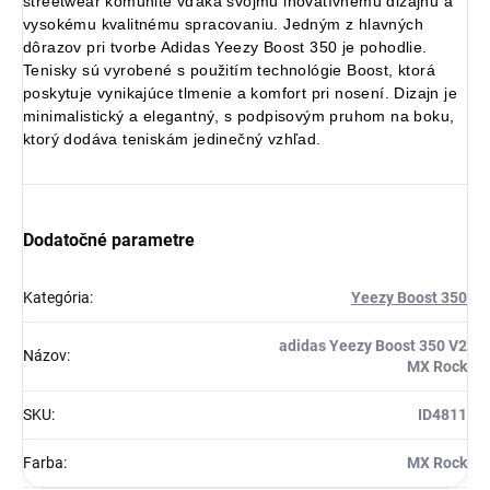
streetwear komunite vďaka svojmu inovatívnemu dizajnu a
vysokému kvalitnému spracovaniu. Jedným z hlavných
dôrazov pri tvorbe Adidas Yeezy Boost 350 je pohodlie.
Tenisky sú vyrobené s použitím technológie Boost, ktorá
poskytuje vynikajúce tlmenie a komfort pri nosení. Dizajn je
Získaj zľavu 5 €!
minimalistický a elegantný, s podpisovým pruhom na boku,
ktorý dodáva teniskám jedinečný vzhľad.
Dodatočné parametre
Kategória
:
Yeezy Boost 350
adidas Yeezy Boost 350 V2
Názov
:
MX Rock
SKU
:
ID4811
Farba
:
MX Rock