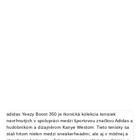
Autenticita a kontrola kvality pri každom páre.
14 dní na vrátenie a výmenu
Bezproblémové a rýchle vybavenie vrátenia alebo výmeny
veľkosti.
adidas Yeezy Boost 350
Limitovaná edícia tenisiek
Technológia Boost™
Pohodlná obuv pre každú príležitosť
Ideálna veľkosť o pol čisla väčšia
DETAILNÉ INFORMÁCIE
adidas Yeezy Boost 350 je ikonická kolekcia tenisiek
navrhnutých v spolupráci medzi športovou značkou Adidas a
hudobníkom a dizajnérom Kanye Westom. Tieto tenisky sa
stali hitom nielen medzi sneakerheadmi, ale aj v módnej a