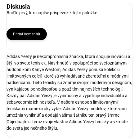
Diskusia
Buďte prvý, kto napíše príspevok k tejto položke.
Pridať komentár
Adidas Yeezy je nekompromisná značka, ktorá spojuje inováciu a
štýl vo svete tenisiek. Navrhnutá v spolupráci so svetoznámym
hudobníkom Kanye Westom, Adidas Yeezy ponúka kolekciu
limitovaných edícií, ktoré sú vyhľadávané zberateľmi a módnymi
nadšencami. Tieto tenisky sú známe svojim moderným designom,
vynikajúcou pohodlnosťou a použitím najnovších technológií.
Každý pár Adidas Yeezy je výnimočný a vyjadruje individualitu a
sebavedomie ich nositeľa. V našom eshope s limitovanými
teniskami máme široký výber Adidas Yeezy modelov, ktoré vám
umožnia vyniknúť a dodajú vášmu šatníku ten pravý šmrnc.
Objednajte si teraz svoje vlastné Adidas Yeezy tenisky a vkročte
do sveta jedinečného štýlu.