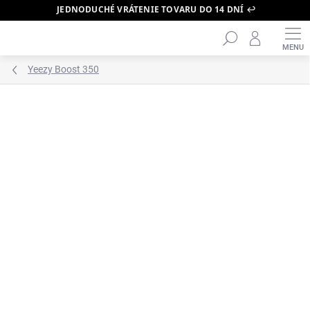
JEDNODUCHÉ VRÁTENIE TOVARU DO 14 DNÍ ↩️
Hľadať
Prejsť
na
obsah
Yeezy Boost 350
ZNAČKA:
YEEZY