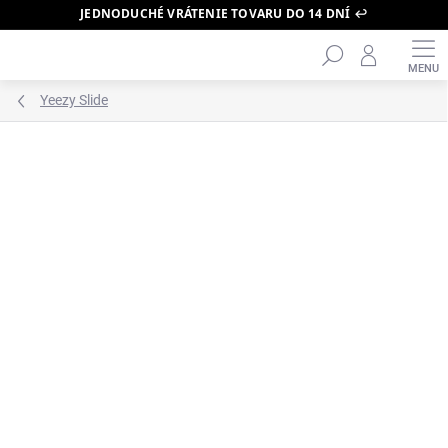
JEDNODUCHÉ VRÁTENIE TOVARU DO 14 DNÍ ↩️
Hľadať
Prejsť
na
obsah
Yeezy Slide
ZNAČKA:
YEEZY