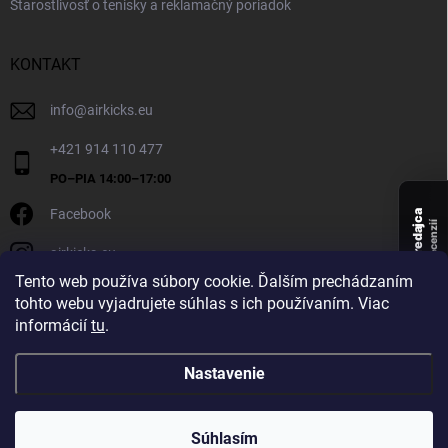
Starostlivosť o tenisky a reklamačný poriadok
KONTAKT
info
@
airkicks.eu
+421 914 110 477
Facebook
Overený predajca
recenzií
airkicks.eu
135
Tento web používa súbory cookie. Ďalším prechádzaním
★ ·
tohto webu vyjadrujete súhlas s ich používaním. Viac
5,0
informácií
tu
.
★
Nastavenie
Copyright 2026
AirKicks
. Všetky práva vyhradené.
Súhlasím