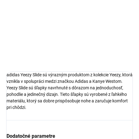
adidas Yeezy Slide
Limitovaná edícia tenisiek
Technológia EVA foam
Pohodlná obuv pre každú príležitosť
Ideálna veľkosť o čislo väčšia
DETAILNÉ INFORMÁCIE
adidas
Yeezy Slide sú výrazným produktom z kolekcie Yeezy, ktorá
vznikla v spolupráci medzi značkou Adidas a Kanye Westom.
Yeezy Slide sú
šľapky
navrhnuté s dôrazom na jednoduchosť,
pohodlie a jedinečný dizajn. Tieto
šľapky
sú vyrobené z ľahkého
materiálu, ktorý sa dobre prispôsobuje nohe a zaručuje komfort
pri chôdzi.
Dodatočné parametre