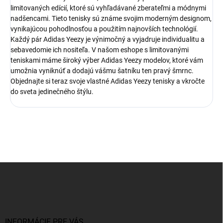
limitovaných edícií, ktoré sú vyhľadávané zberateľmi a módnymi
nadšencami. Tieto tenisky sú známe svojim moderným designom,
vynikajúcou pohodlnosťou a použitím najnovších technológií.
Každý pár Adidas Yeezy je výnimočný a vyjadruje individualitu a
sebavedomie ich nositeľa. V našom eshope s limitovanými
teniskami máme široký výber Adidas Yeezy modelov, ktoré vám
umožnia vyniknúť a dodajú vášmu šatníku ten pravý šmrnc.
Objednajte si teraz svoje vlastné Adidas Yeezy tenisky a vkročte
do sveta jedinečného štýlu.
Z
á
p
ä
t
i
INFORMÁCIE PRE VÁS