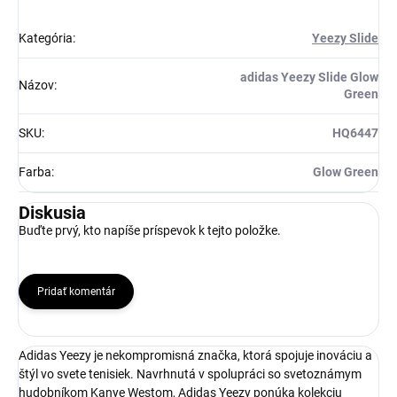
Získaj zľavu 5 €!
Kategória
:
Yeezy Slide
adidas Yeezy Slide Glow
Názov
:
Green
SKU
:
HQ6447
Farba
:
Glow Green
Diskusia
Buďte prvý, kto napíše príspevok k tejto položke.
Pridať komentár
Adidas Yeezy je nekompromisná značka, ktorá spojuje inováciu a
štýl vo svete tenisiek. Navrhnutá v spolupráci so svetoznámym
hudobníkom Kanye Westom, Adidas Yeezy ponúka kolekciu