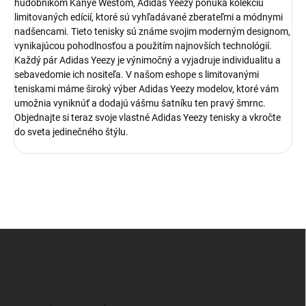
hudobníkom Kanye Westom, Adidas Yeezy ponúka kolekciu
limitovaných edícií, ktoré sú vyhľadávané zberateľmi a módnymi
nadšencami. Tieto tenisky sú známe svojim moderným designom,
vynikajúcou pohodlnosťou a použitím najnovších technológií.
Každý pár Adidas Yeezy je výnimočný a vyjadruje individualitu a
sebavedomie ich nositeľa. V našom eshope s limitovanými
teniskami máme široký výber Adidas Yeezy modelov, ktoré vám
umožnia vyniknúť a dodajú vášmu šatníku ten pravý šmrnc.
Objednajte si teraz svoje vlastné Adidas Yeezy tenisky a vkročte
do sveta jedinečného štýlu.
Z
á
p
ä
t