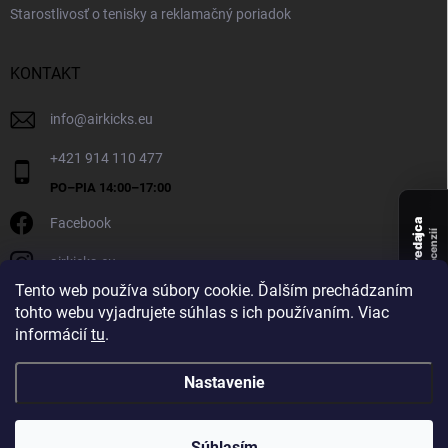
Starostlivosť o tenisky a reklamačný poriadok
KONTAKT
info
@
airkicks.eu
+421 914 110 477
Facebook
Overený predajca
recenzií
airkicks.eu
135
Tento web používa súbory cookie. Ďalším prechádzaním
★ ·
tohto webu vyjadrujete súhlas s ich používaním. Viac
5,0
informácií
tu
.
★
Nastavenie
Copyright 2026
AirKicks
. Všetky práva vyhradené.
Súhlasím