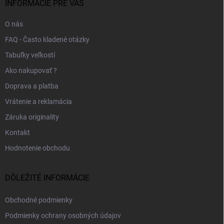
i
INFORMÁCIE PRE VÁS
e
O nás
FAQ - Často kladené otázky
Tabuľky veľkostí
Ako nakupovať ?
Doprava a platba
Vrátenie a reklamácia
Záruka originality
Kontakt
Hodnotenie obchodu
DÔLEŽITÉ INFORMÁCIE
Obchodné podmienky
Podmienky ochrany osobných údajov