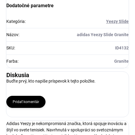
Získaj zľavu 5 €!
Dodatočné parametre
Kategória
:
Yeezy Slide
Názov
:
adidas Yeezy Slide Granite
SKU
:
ID4132
Farba
:
Granite
Diskusia
Buďte prvý, kto napíše príspevok k tejto položke.
Pridať komentár
Adidas Yeezy je nekompromisná značka, ktorá spojuje inováciu a
štýl vo svete tenisiek. Navrhnutá v spolupráci so svetoznámym