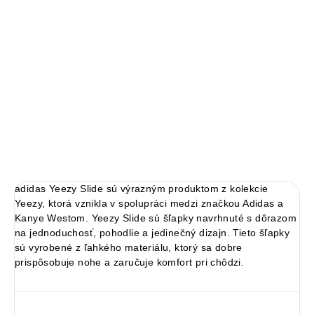
veľkosti.
adidas Yeezy Slide
Limitovaná edícia tenisiek
Technológia EVA foam
Pohodlná obuv pre každú príležitosť
Ideálna veľkosť o čislo väčšia
DETAILNÉ INFORMÁCIE
adidas
Yeezy Slide sú výrazným produktom z kolekcie
Yeezy, ktorá vznikla v spolupráci medzi značkou Adidas a
Kanye Westom. Yeezy Slide sú
šľapky
navrhnuté s dôrazom
na jednoduchosť, pohodlie a jedinečný dizajn. Tieto
šľapky
sú vyrobené z ľahkého materiálu, ktorý sa dobre
prispôsobuje nohe a zaručuje komfort pri chôdzi.