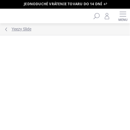
JEDNODUCHÉ VRÁTENIE TOVARU DO 14 DNÍ ↩️
Hľadať
Prejsť
na
obsah
Yeezy Slide
ZNAČKA:
YEEZY
ODOSLANIE DO 24H