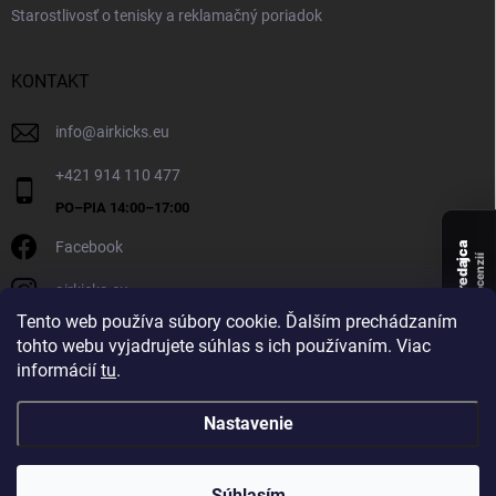
Starostlivosť o tenisky a reklamačný poriadok
KONTAKT
info
@
airkicks.eu
+421 914 110 477
Facebook
Overený predajca
recenzií
airkicks.eu
135
Tento web používa súbory cookie. Ďalším prechádzaním
★ ·
tohto webu vyjadrujete súhlas s ich používaním. Viac
5,0
informácií
tu
.
★
Nastavenie
Copyright 2026
AirKicks
. Všetky práva vyhradené.
Súhlasím