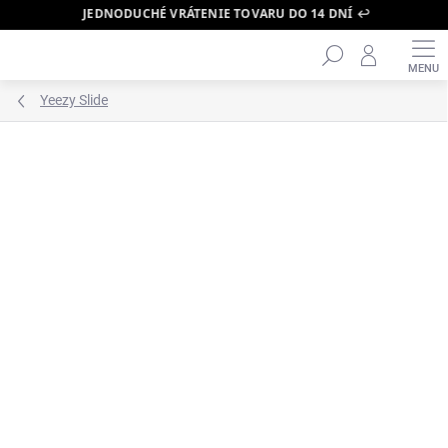
JEDNODUCHÉ VRÁTENIE TOVARU DO 14 DNÍ ↩️
Hľadať
Prejsť
na
obsah
Yeezy Slide
ZNAČKA:
YEEZY
ODOSLANIE DO 24H