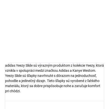
veľkosti.
adidas Yeezy Slide
Limitovaná edícia tenisiek
Technológia EVA foam
Pohodlná obuv pre každú príležitosť
Ideálna veľkosť o čislo väčšia
DETAILNÉ INFORMÁCIE
adidas
Yeezy Slide sú výrazným produktom z kolekcie Yeezy, ktorá
vznikla v spolupráci medzi značkou Adidas a Kanye Westom.
Yeezy Slide sú
šľapky
navrhnuté s dôrazom na jednoduchosť,
pohodlie a jedinečný dizajn. Tieto
šľapky
sú vyrobené z ľahkého
materiálu, ktorý sa dobre prispôsobuje nohe a zaručuje komfort
pri chôdzi.