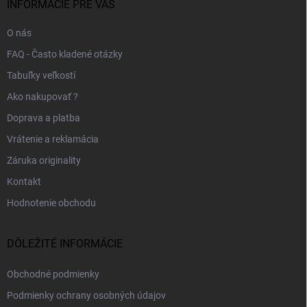
i
INFORMÁCIE PRE VÁS
e
O nás
FAQ - Často kladené otázky
Tabuľky veľkostí
Ako nakupovať ?
Doprava a platba
Vrátenie a reklamácia
Záruka originality
Kontakt
Hodnotenie obchodu
DÔLEŽITÉ INFORMÁCIE
Obchodné podmienky
Podmienky ochrany osobných údajov