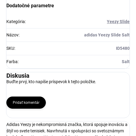
Získaj zľavu 5 €!
Dodatočné parametre
Kategória
:
Yeezy Slide
Názov
:
adidas Yeezy Slide Salt
SKU
:
ID5480
Farba
:
Salt
Diskusia
Buďte prvý, kto napíše príspevok k tejto položke.
Pridať komentár
Adidas Yeezy je nekompromisná značka, ktorá spojuje inováciu a
štýl vo svete tenisiek. Navrhnutá v spolupráci so svetoznámym