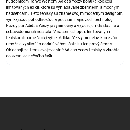
hudobníkom Kanye Westom, Adidas Yeezy ponúka kolekciu
limitovaných edícií, ktoré sú vyhľadávané zberateľmi a módnymi
nadšencami. Tieto tenisky sú známe svojim moderným designom,
vynikajúcou pohodlnosťou a použitím najnovších technológií.
Každý pár Adidas Yeezy je výnimočný a vyjadruje individualitu a
sebavedomie ich nositeľa. V našom eshope s limitovanými
teniskami máme široký výber Adidas Yeezy modelov, ktoré vám
umožnia vyniknúť a dodajú vášmu šatníku ten pravý šmrnc.
Objednajte si teraz svoje vlastné Adidas Yeezy tenisky a vkročte
do sveta jedinečného štýlu.
Z
á
p
ä
t