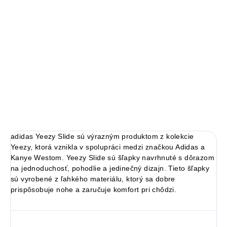
veľkosti.
adidas Yeezy Slide
Limitovaná edícia tenisiek
Technológia EVA foam
Pohodlná obuv pre každú príležitosť
Ideálna veľkosť o čislo väčšia
DETAILNÉ INFORMÁCIE
adidas
Yeezy Slide sú výrazným produktom z kolekcie
Yeezy, ktorá vznikla v spolupráci medzi značkou Adidas a
Kanye Westom. Yeezy Slide sú
šľapky
navrhnuté s dôrazom
na jednoduchosť, pohodlie a jedinečný dizajn. Tieto
šľapky
sú vyrobené z ľahkého materiálu, ktorý sa dobre
prispôsobuje nohe a zaručuje komfort pri chôdzi.