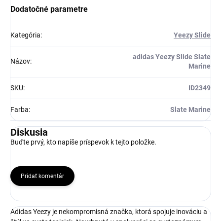
Získaj zľavu 5 €!
Dodatočné parametre
Kategória
:
Yeezy Slide
adidas Yeezy Slide Slate
Názov
:
Marine
SKU
:
ID2349
Farba
:
Slate Marine
Diskusia
Buďte prvý, kto napíše príspevok k tejto položke.
Pridať komentár
Adidas Yeezy je nekompromisná značka, ktorá spojuje inováciu a