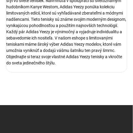
štýl vo svete tenisiek. Navrhnutá v spolupráci so svetoznámym
hudobníkom Kanye Westom, Adidas Yeezy ponúka kolekciu
limitovaných edícií, ktoré sú vyhľadávané zberateľmi a módnymi
nadšencami. Tieto tenisky sú známe svojim moderným designom,
vynikajúcou pohodlnosťou a použitím najnovších technológií.
Každý pár Adidas Yeezy je výnimočný a vyjadruje individualitu a
sebavedomie ich nositeľa. V našom eshope s limitovanými
teniskami máme široký výber Adidas Yeezy modelov, ktoré vám
umožnia vyniknúť a dodajú vášmu šatníku ten pravý šmrnc.
Objednajte si teraz svoje vlastné Adidas Yeezy tenisky a vkročte
do sveta jedinečného štýlu.
Z
á
p
ä