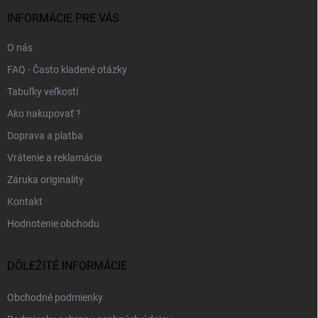
t
i
INFORMÁCIE PRE VÁS
e
O nás
FAQ - Často kladené otázky
Tabuľky veľkostí
Ako nakupovať ?
Doprava a platba
Vrátenie a reklamácia
Záruka originality
Kontakt
Hodnotenie obchodu
DÔLEŽITÉ INFORMÁCIE
Obchodné podmienky