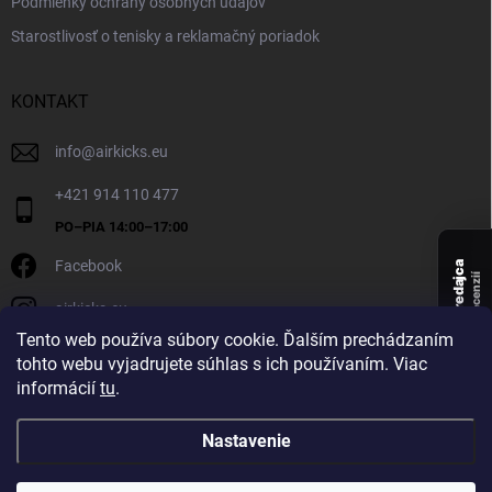
Podmienky ochrany osobných údajov
Starostlivosť o tenisky a reklamačný poriadok
KONTAKT
info
@
airkicks.eu
+421 914 110 477
Facebook
Overený predajca
recenzií
airkicks.eu
135
Tento web používa súbory cookie. Ďalším prechádzaním
★ ·
tohto webu vyjadrujete súhlas s ich používaním. Viac
5,0
informácií
tu
.
★
Nastavenie