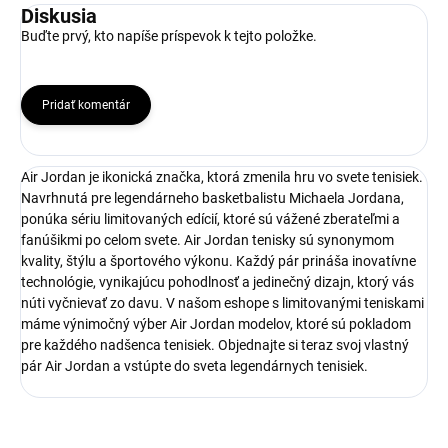
Diskusia
Buďte prvý, kto napíše príspevok k tejto položke.
Pridať komentár
Air Jordan je ikonická značka, ktorá zmenila hru vo svete tenisiek.
Navrhnutá pre legendárneho basketbalistu Michaela Jordana,
ponúka sériu limitovaných edícií, ktoré sú vážené zberateľmi a
fanúšikmi po celom svete. Air Jordan tenisky sú synonymom
kvality, štýlu a športového výkonu. Každý pár prináša inovatívne
technológie, vynikajúcu pohodlnosť a jedinečný dizajn, ktorý vás
núti vyčnievať zo davu. V našom eshope s limitovanými teniskami
máme výnimočný výber Air Jordan modelov, ktoré sú pokladom
pre každého nadšenca tenisiek. Objednajte si teraz svoj vlastný
pár Air Jordan a vstúpte do sveta legendárnych tenisiek.