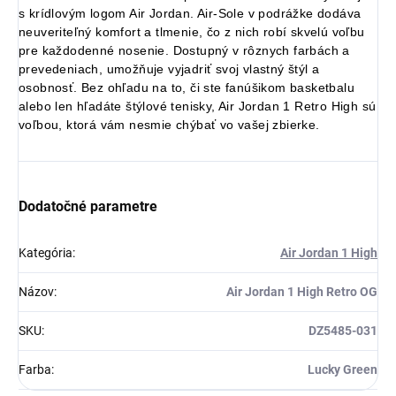
s krídlovým logom Air Jordan. Air-Sole v podrážke dodáva
neuveriteľný komfort a tlmenie, čo z nich robí skvelú voľbu
pre každodenné nosenie. Dostupný v rôznych farbách a
Získaj zľavu 5 €!
prevedeniach, umožňuje vyjadriť svoj vlastný štýl a
osobnosť. Bez ohľadu na to, či ste fanúšikom basketbalu
alebo len hľadáte štýlové tenisky, Air Jordan 1 Retro High sú
voľbou, ktorá vám nesmie chýbať vo vašej zbierke.
Dodatočné parametre
Kategória
:
Air Jordan 1 High
Názov
:
Air Jordan 1 High Retro OG
SKU
:
DZ5485-031
Farba
:
Lucky Green