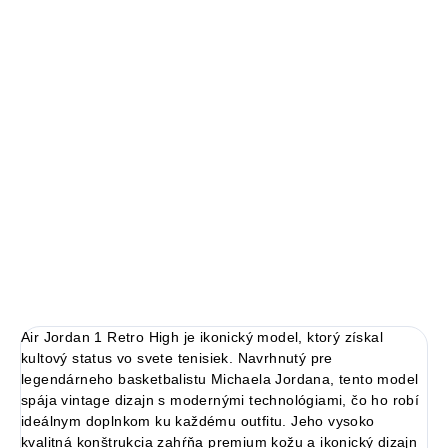
14 dní na vrátenie a výmenu
Bezproblémové a rýchle vybavenie vrátenia alebo výmeny
veľkosti.
Air Jordan 1
limitovaná edícia tenisiek
technológia Nike Air™ s logom Jordan Wings
pohodlná obuv pre každú príležitosť
Obvyklá veľkosť, ktorú bežne nosíš
DETAILNÉ INFORMÁCIE
Air Jordan 1 Retro High je ikonický model, ktorý získal
kultový status vo svete tenisiek. Navrhnutý pre
legendárneho basketbalistu Michaela Jordana, tento model
spája vintage dizajn s modernými technológiami, čo ho robí
ideálnym doplnkom ku každému outfitu. Jeho vysoko
kvalitná konštrukcia zahŕňa premium kožu a ikonický dizajn