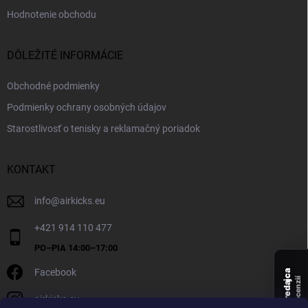
Hodnotenie obchodu
DÔLEŽITÉ INFORMÁCIE
Obchodné podmienky
Podmienky ochrany osobných údajov
Starostlivosť o tenisky a reklamačný poriadok
KONTAKT
info
@
airkicks.eu
+421 914 110 477
Facebook
Overený predajca
recenzií
airkicks.eu