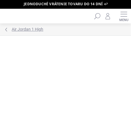
JEDNODUCHÉ VRÁTENIE TOVARU DO 14 DNÍ ↩️
Hľadať
Prejsť
na
obsah
Air Jordan 1 High
ZNAČKA:
AIR JORDAN