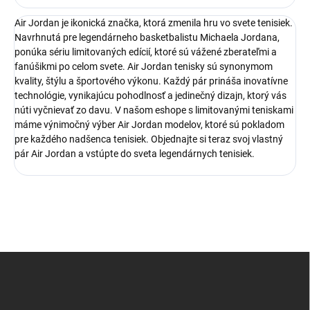
Air Jordan je ikonická značka, ktorá zmenila hru vo svete tenisiek.
Navrhnutá pre legendárneho basketbalistu Michaela Jordana,
ponúka sériu limitovaných edícií, ktoré sú vážené zberateľmi a
fanúšikmi po celom svete. Air Jordan tenisky sú synonymom
kvality, štýlu a športového výkonu. Každý pár prináša inovatívne
technológie, vynikajúcu pohodlnosť a jedinečný dizajn, ktorý vás
núti vyčnievať zo davu. V našom eshope s limitovanými teniskami
máme výnimočný výber Air Jordan modelov, ktoré sú pokladom
pre každého nadšenca tenisiek. Objednajte si teraz svoj vlastný
pár Air Jordan a vstúpte do sveta legendárnych tenisiek.
Z
á
p
ä