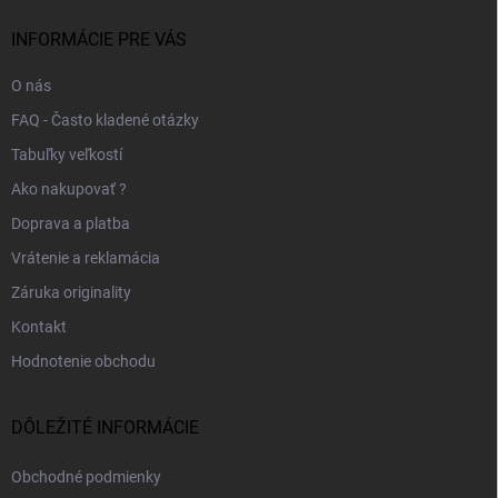
t
i
INFORMÁCIE PRE VÁS
e
O nás
FAQ - Často kladené otázky
Tabuľky veľkostí
Ako nakupovať ?
Doprava a platba
Vrátenie a reklamácia
Záruka originality
Kontakt
Hodnotenie obchodu
DÔLEŽITÉ INFORMÁCIE
Obchodné podmienky