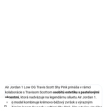
Autenticita a kontrola kvality pri každom páre.
14 dní na vrátenie a výmenu
Bezproblémové a rýchle vybavenie vrátenia alebo výmeny
veľkosti.
Air Jordan 1
limitovaná edícia tenisiek
technológia Nike Air™ s logom Jordan Wings
pohodlná obuv pre každú príležitosť
Obvyklá veľkosť, ktorú bežne nosíš
DETAILNÉ INFORMÁCIE
Air Jordan 1 Low OG Travis Scott Shy Pink prináša v rámci
kolaborácie s Travisom Scottom
osobitú estetiku s pastelovými
akcentmi
, ktorá nadväzuje na legendárnu siluetu Air Jordan 1.
Tento model kombinuje krémovo-béžový zvršok s výrazným