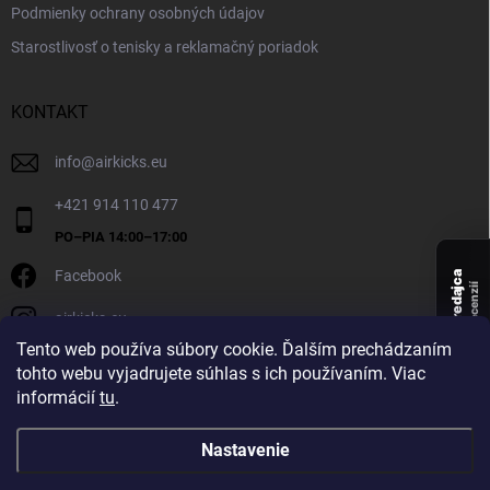
Podmienky ochrany osobných údajov
Starostlivosť o tenisky a reklamačný poriadok
KONTAKT
info
@
airkicks.eu
+421 914 110 477
Facebook
Overený predajca
recenzií
airkicks.eu
135
Tento web používa súbory cookie. Ďalším prechádzaním
★ ·
tohto webu vyjadrujete súhlas s ich používaním. Viac
5,0
informácií
tu
.
★
Nastavenie