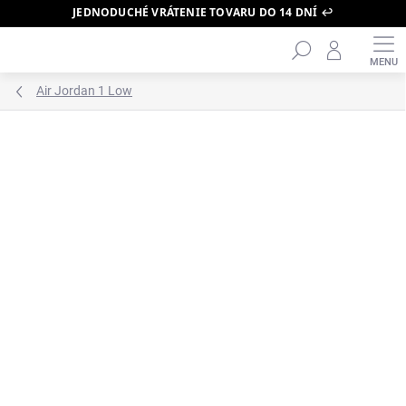
JEDNODUCHÉ VRÁTENIE TOVARU DO 14 DNÍ ↩️
Hľadať
Prejsť
na
obsah
Air Jordan 1 Low
ZNAČKA:
AIR JORDAN