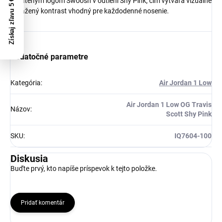
Získaj zľavu 5 €!
obráteným logom Swoosh v odtieni Shy Pink, čím vytvára vizuálne
vyvážený kontrast vhodný pre každodenné nosenie.
Dodatočné parametre
Kategória
:
Air Jordan 1 Low
Air Jordan 1 Low OG Travis
Názov
:
Scott Shy Pink
SKU
:
IQ7604-100
Diskusia
Buďte prvý, kto napíše príspevok k tejto položke.
Pridať komentár