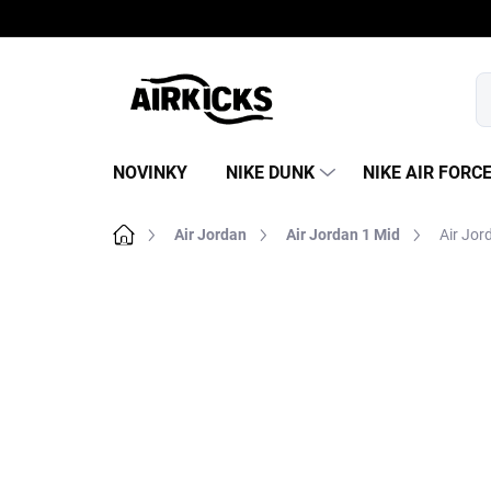
Prejsť
na
obsah
NOVINKY
NIKE DUNK
NIKE AIR FORC
Domov
Air Jordan
Air Jordan 1 Mid
Air Jor
B
o
č
n
ý
p
a
n
e