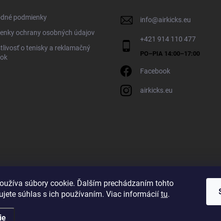
dné podmienky
info
@
airkicks.eu
enky ochrany osobných údajov
+421 914 110 477
tlivosť o tenisky a reklamačný
dok
Facebook
airkicks.eu
oužíva súbory cookie. Ďalším prechádzaním tohto
jete súhlas s ich používaním. Viac informácií
tu
.
ie