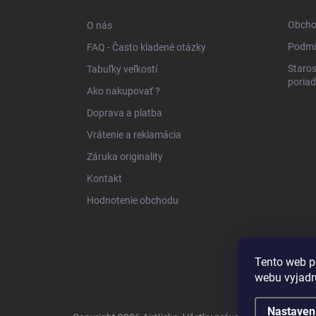
t
i
Obcho
O nás
e
Podmi
FAQ - Často kladené otázky
Staros
Tabuľky veľkostí
poria
Ako nakupovať ?
Doprava a platba
Vrátenie a reklamácia
Záruka originality
Kontakt
Hodnotenie obchodu
Tento web p
webu vyjadru
Nastaven