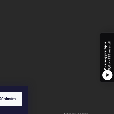
recenzií
Overený predajca
135
★ ·
5,0
★
Súhlasím