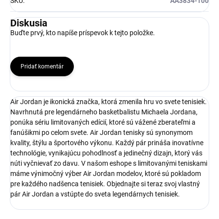
SKU
:
AA3834-100
Diskusia
Buďte prvý, kto napíše príspevok k tejto položke.
Pridať komentár
Air Jordan je ikonická značka, ktorá zmenila hru vo svete tenisiek.
Navrhnutá pre legendárneho basketbalistu Michaela Jordana,
ponúka sériu limitovaných edícií, ktoré sú vážené zberateľmi a
fanúšikmi po celom svete. Air Jordan tenisky sú synonymom
kvality, štýlu a športového výkonu. Každý pár prináša inovatívne
technológie, vynikajúcu pohodlnosť a jedinečný dizajn, ktorý vás
núti vyčnievať zo davu. V našom eshope s limitovanými teniskami
máme výnimočný výber Air Jordan modelov, ktoré sú pokladom
pre každého nadšenca tenisiek. Objednajte si teraz svoj vlastný
pár Air Jordan a vstúpte do sveta legendárnych tenisiek.