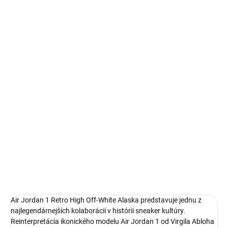
100% záruka originality
Autenticita a kontrola kvality pri každom páre.
14 dní na vrátenie a výmenu
Bezproblémové a rýchle vybavenie vrátenia alebo výmeny
veľkosti.
Air Jordan 1
limitovaná edícia tenisiek
technológia Nike Air™ s logom Jordan Wings
pohodlná obuv pre každú príležitosť
Obvyklá veľkosť, ktorú bežne nosíš
DETAILNÉ INFORMÁCIE
Air Jordan 1 Retro High Off-White Alaska predstavuje jednu z
najlegendárnejších kolaborácií v histórii sneaker kultúry.
Reinterpretácia ikonického modelu Air Jordan 1 od Virgila Abloha