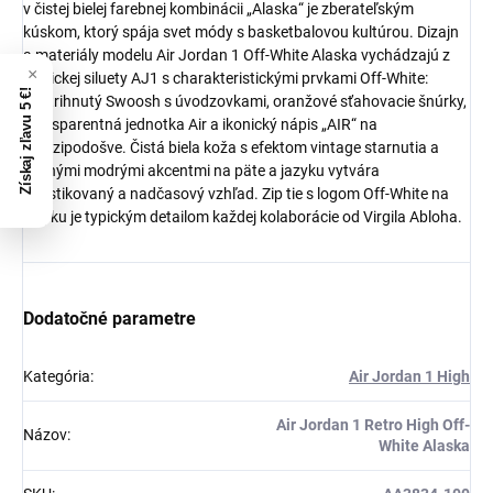
v čistej bielej farebnej kombinácii „Alaska“ je zberateľským
kúskom, ktorý spája svet módy s basketbalovou kultúrou. Dizajn
a materiály modelu Air Jordan 1 Off-White Alaska vychádzajú z
klasickej siluety AJ1 s charakteristickými prvkami Off-White:
Získaj zľavu 5 €!
odstrihnutý Swoosh s úvodzovkami, oranžové sťahovacie šnúrky,
transparentná jednotka Air a ikonický nápis „AIR“ na
medzipodošve. Čistá biela koža s efektom vintage starnutia a
jemnými modrými akcentmi na päte a jazyku vytvára
sofistikovaný a nadčasový vzhľad. Zip tie s logom Off-White na
jazyku je typickým detailom každej kolaborácie od Virgila Abloha.
Dodatočné parametre
Kategória
:
Air Jordan 1 High
Air Jordan 1 Retro High Off-
Názov
:
White Alaska