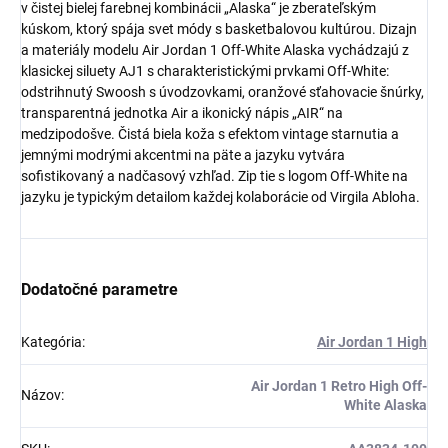
v čistej bielej farebnej kombinácii „Alaska“ je zberateľským
kúskom, ktorý spája svet módy s basketbalovou kultúrou. Dizajn
a materiály modelu Air Jordan 1 Off-White Alaska vychádzajú z
klasickej siluety AJ1 s charakteristickými prvkami Off-White:
odstrihnutý Swoosh s úvodzovkami, oranžové sťahovacie šnúrky,
transparentná jednotka Air a ikonický nápis „AIR“ na
medzipodošve. Čistá biela koža s efektom vintage starnutia a
jemnými modrými akcentmi na päte a jazyku vytvára
sofistikovaný a nadčasový vzhľad. Zip tie s logom Off-White na
jazyku je typickým detailom každej kolaborácie od Virgila Abloha.
Dodatočné parametre
Kategória
:
Air Jordan 1 High
Air Jordan 1 Retro High Off-
Názov
:
White Alaska