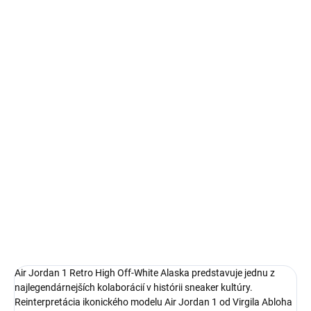
100% záruka originality
Autenticita a kontrola kvality pri každom páre.
14 dní na vrátenie a výmenu
Bezproblémové a rýchle vybavenie vrátenia alebo výmeny
veľkosti.
Air Jordan 1
limitovaná edícia tenisiek
technológia Nike Air™ s logom Jordan Wings
pohodlná obuv pre každú príležitosť
Obvyklá veľkosť, ktorú bežne nosíš
DETAILNÉ INFORMÁCIE
Air Jordan 1 Retro High Off-White Alaska predstavuje jednu z
najlegendárnejších kolaborácií v histórii sneaker kultúry.
Reinterpretácia ikonického modelu Air Jordan 1 od Virgila Abloha