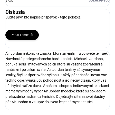
SKU
:
AA3834-100
Diskusia
Buďte prvý, kto napíše príspevok k tejto položke.
Pridať komentár
Air Jordan je ikonická značka, ktorá zmenila hru vo svete tenisiek.
Navrhnutá pre legendárneho basketbalistu Michaela Jordana,
ponúka sériu limitovaných edícií, ktoré sú vážené zberateľmi a
fanúšikmi po celom svete. Air Jordan tenisky sú synonymom
kvality, štýlu a športového výkonu. Každý pár prináša inovatívne
technológie, vynikajúcu pohodlnosť a jedinečný dizajn, ktorý vás
núti vyčnievať zo davu. V našom eshope s limitovanými teniskami
máme výnimočný výber Air Jordan modelov, ktoré sú pokladom
pre každého nadšenca tenisiek. Objednajte si teraz svoj vlastný
pár Air Jordan a vstúpte do sveta legendárnych tenisiek.