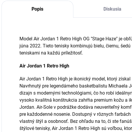
Popis
Diskusia
Model Air Jordan 1 Retro High OG "Stage Haze" je obľúb
júna 2022. Tieto tenisky kombinujú bielu, čiernu, šedú 
teniskami na každú príležitosť.
Air Jordan 1 Retro High
Air Jordan 1 Retro High je ikonický model, ktorý získal 
Navrhnutý pre legendárneho basketbalistu Michaela J
dizajn s modernými technológiami, čo ho robí ideáln
vysoko kvalitná konštrukcia zahŕňa premium kožu a ik
Jordan. Air-Sole v podrážke dodáva neuveriteľný komfor
pre každodenné nosenie. Dostupný v rôznych farbách 
vlastný štýl a osobnosť. Bez ohľadu na to, či ste fan
štýlové tenisky, Air Jordan 1 Retro High sú voľbou, kt