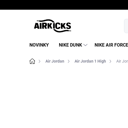
Prejsť
na
obsah
NOVINKY
NIKE DUNK
NIKE AIR FORC
Domov
Air Jordan
Air Jordan 1 High
Air Jo
B
o
č
n
ý
p
a
n
e