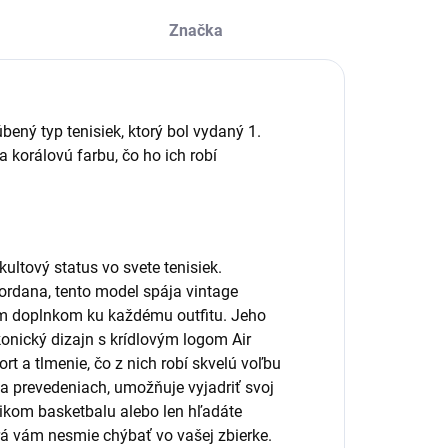
Značka
ený typ tenisiek, ktorý bol vydaný 1.
a korálovú farbu, čo ho ich robí
kultový status vo svete tenisiek.
ordana, tento model spája vintage
ym doplnkom ku každému outfitu. Jeho
onický dizajn s krídlovým logom Air
t a tlmenie, čo z nich robí skvelú voľbu
a prevedeniach, umožňuje vyjadriť svoj
úšikom basketbalu alebo len hľadáte
orá vám nesmie chýbať vo vašej zbierke.