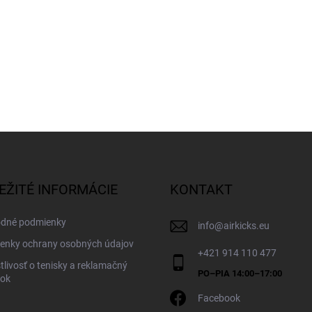
EŽITÉ INFORMÁCIE
KONTAKT
dné podmienky
info
@
airkicks.eu
enky ochrany osobných údajov
+421 914 110 477
tlivosť o tenisky a reklamačný
dok
Facebook