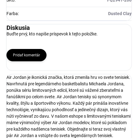
SKU
:
FQ2941-200
Farba
:
Dusted Clay
Diskusia
Buďte prvý, kto napíše príspevok k tejto položke.
Pridať komentár
Air Jordan je ikonická značka, ktorá zmenila hru vo svete tenisiek.
Navrhnutá pre legendárneho basketbalistu Michaela Jordana,
ponúka sériu limitovaných edícií, ktoré sú vážené zberateľmi a
fanúšikmi po celom svete. Air Jordan tenisky sú synonymom
kvality, štýlu a športového výkonu. Každý pár prináša inovatívne
technológie, vynikajúcu pohodlnosť a jedinečný dizajn, ktorý vás
núti vyčnievať zo davu. V našom eshope s limitovanými teniskami
máme výnimočný výber Air Jordan modelov, ktoré sú pokladom
pre každého nadšenca tenisiek. Objednajte si teraz svoj vlastný
pár Air Jordan a vstúpte do sveta legendárnych tenisiek.