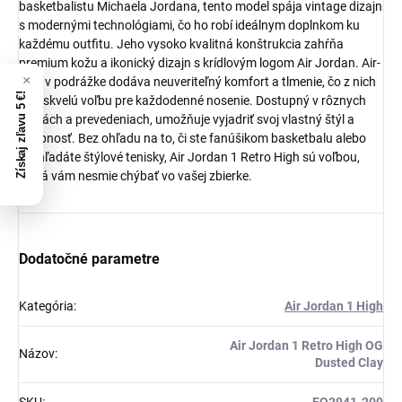
basketbalistu Michaela Jordana, tento model spája vintage dizajn
s modernými technológiami, čo ho robí ideálnym doplnkom ku
každému outfitu. Jeho vysoko kvalitná konštrukcia zahŕňa
premium kožu a ikonický dizajn s krídlovým logom Air Jordan. Air-
Sole v podrážke dodáva neuveriteľný komfort a tlmenie, čo z nich
Získaj zľavu 5 €!
robí skvelú voľbu pre každodenné nosenie. Dostupný v rôznych
farbách a prevedeniach, umožňuje vyjadriť svoj vlastný štýl a
osobnosť. Bez ohľadu na to, či ste fanúšikom basketbalu alebo
len hľadáte štýlové tenisky, Air Jordan 1 Retro High sú voľbou,
ktorá vám nesmie chýbať vo vašej zbierke.
Dodatočné parametre
Kategória
:
Air Jordan 1 High
Air Jordan 1 Retro High OG
Názov
:
Dusted Clay