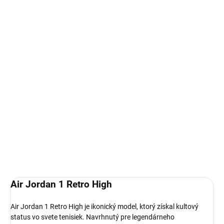
Autenticita a kontrola kvality pri každom páre.
14 dní na vrátenie a výmenu
Bezproblémové a rýchle vybavenie vrátenia alebo výmeny
veľkosti.
Air Jordan 1
limitovaná edícia tenisiek
technológia Nike Air™ s logom Jordan Wings
pohodlná obuv pre každú príležitosť
Obvyklá veľkosť, ktorú bežne nosíš
DETAILNÉ INFORMÁCIE
Air Jordan 1 Retro High
Air Jordan 1 Retro High je ikonický model, ktorý získal kultový
status vo svete tenisiek. Navrhnutý pre legendárneho