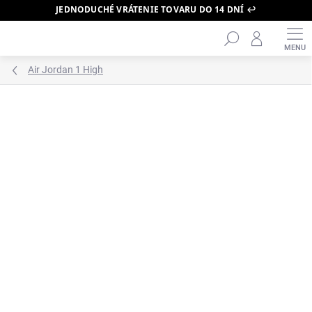
JEDNODUCHÉ VRÁTENIE TOVARU DO 14 DNÍ ↩️
Hľadať
Prejsť
na
obsah
Air Jordan 1 High
ZNAČKA:
AIR JORDAN