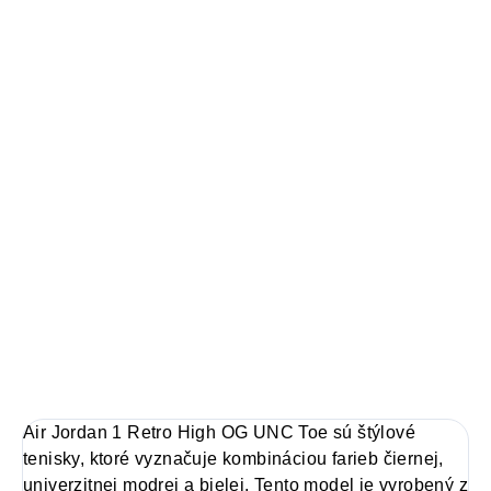
100% záruka originality
Autenticita a kontrola kvality pri každom páre.
14 dní na vrátenie a výmenu
Bezproblémové a rýchle vybavenie vrátenia alebo výmeny
veľkosti.
Air Jordan 1
limitovaná edícia tenisiek
technológia Nike Air™ s logom Jordan Wings
pohodlná obuv pre každú príležitosť
Obvyklá veľkosť, ktorú bežne nosíš
DETAILNÉ INFORMÁCIE
Air Jordan 1 Retro High OG UNC Toe sú štýlové
tenisky, ktoré vyznačuje kombináciou farieb čiernej,
univerzitnej modrej a bielej. Tento model je vyrobený z