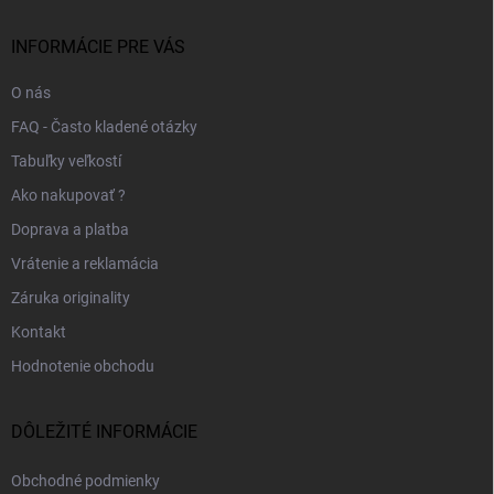
t
i
INFORMÁCIE PRE VÁS
e
O nás
FAQ - Často kladené otázky
Tabuľky veľkostí
Ako nakupovať ?
Doprava a platba
Vrátenie a reklamácia
Záruka originality
Kontakt
Hodnotenie obchodu
DÔLEŽITÉ INFORMÁCIE
Obchodné podmienky