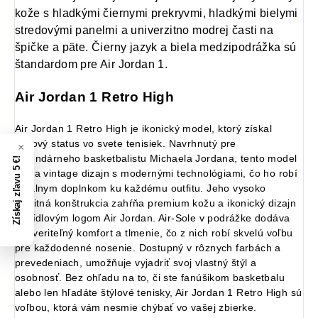
kože s hladkými čiernymi prekryvmi, hladkými bielymi
stredovými panelmi a univerzitno modrej časti na
špičke a päte. Čierny jazyk a biela medzipodrážka sú
štandardom pre Air Jordan 1.
Air Jordan 1 Retro High
Air Jordan 1 Retro High je ikonický model, ktorý získal
kultový status vo svete tenisiek. Navrhnutý pre
legendárneho basketbalistu Michaela Jordana, tento model
Získaj zľavu 5 €!
spája vintage dizajn s modernými technológiami, čo ho robí
ideálnym doplnkom ku každému outfitu. Jeho vysoko
kvalitná konštrukcia zahŕňa premium kožu a ikonický dizajn
s krídlovým logom Air Jordan. Air-Sole v podrážke dodáva
neuveriteľný komfort a tlmenie, čo z nich robí skvelú voľbu
pre každodenné nosenie. Dostupný v rôznych farbách a
prevedeniach, umožňuje vyjadriť svoj vlastný štýl a
osobnosť. Bez ohľadu na to, či ste fanúšikom basketbalu
alebo len hľadáte štýlové tenisky, Air Jordan 1 Retro High sú
voľbou, ktorá vám nesmie chýbať vo vašej zbierke.