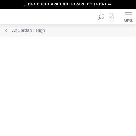
JEDNODUCHÉ VRÁTENIE TOVARU DO 14 DNÍ ↩️
Hľadať
Prejsť
na
obsah
Air Jordan 1 High
ZNAČKA:
AIR JORDAN
BESTSELLER 🔥