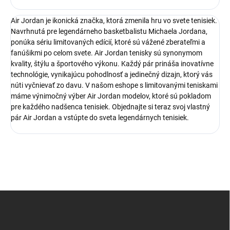
Air Jordan je ikonická značka, ktorá zmenila hru vo svete tenisiek.
Navrhnutá pre legendárneho basketbalistu Michaela Jordana,
ponúka sériu limitovaných edícií, ktoré sú vážené zberateľmi a
fanúšikmi po celom svete. Air Jordan tenisky sú synonymom
kvality, štýlu a športového výkonu. Každý pár prináša inovatívne
technológie, vynikajúcu pohodlnosť a jedinečný dizajn, ktorý vás
núti vyčnievať zo davu. V našom eshope s limitovanými teniskami
máme výnimočný výber Air Jordan modelov, ktoré sú pokladom
pre každého nadšenca tenisiek. Objednajte si teraz svoj vlastný
pár Air Jordan a vstúpte do sveta legendárnych tenisiek.
Z
á
p
ä