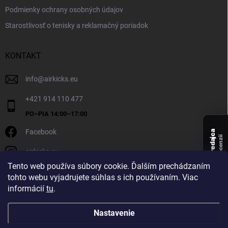
Podmienky ochrany osobných údajov
Starostlivosť o tenisky a reklamačný poriadok
KONTAKT
info
@
airkicks.eu
+421 914 110 477
Facebook
Overený predajca
recenzií
airkicks.eu
135
Tento web používa súbory cookie. Ďalším prechádzaním
★ ·
tohto webu vyjadrujete súhlas s ich používaním. Viac
5,0
informácií
tu
.
★
Nastavenie