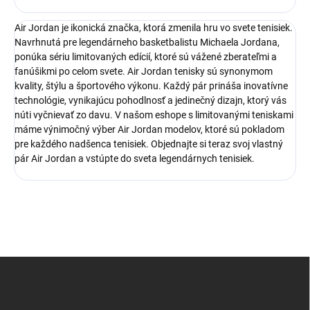
Air Jordan je ikonická značka, ktorá zmenila hru vo svete tenisiek.
Navrhnutá pre legendárneho basketbalistu Michaela Jordana,
ponúka sériu limitovaných edícií, ktoré sú vážené zberateľmi a
fanúšikmi po celom svete. Air Jordan tenisky sú synonymom
kvality, štýlu a športového výkonu. Každý pár prináša inovatívne
technológie, vynikajúcu pohodlnosť a jedinečný dizajn, ktorý vás
núti vyčnievať zo davu. V našom eshope s limitovanými teniskami
máme výnimočný výber Air Jordan modelov, ktoré sú pokladom
pre každého nadšenca tenisiek. Objednajte si teraz svoj vlastný
pár Air Jordan a vstúpte do sveta legendárnych tenisiek.
Z
á
p
ä