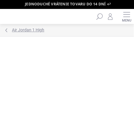
JEDNODUCHÉ VRÁTENIE TOVARU DO 14 DNÍ ↩️
Hľadať
Prejsť
na
obsah
Air Jordan 1 High
ZNAČKA:
AIR JORDAN
BESTSELLER 🔥