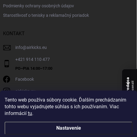
Podmienky ochrany osobných údajov
Starostlivosť o tenisky a reklamačný poriadok
KONTAKT
info
@
airkicks.eu
+421 914 110 477
Facebook
Overený predajca
recenzií
airkicks.eu
136
Tento web používa súbory cookie. Ďalším prechádzaním
★ ·
tohto webu vyjadrujete súhlas s ich používaním. Viac
5,0
informácií
tu
.
★
Nastavenie