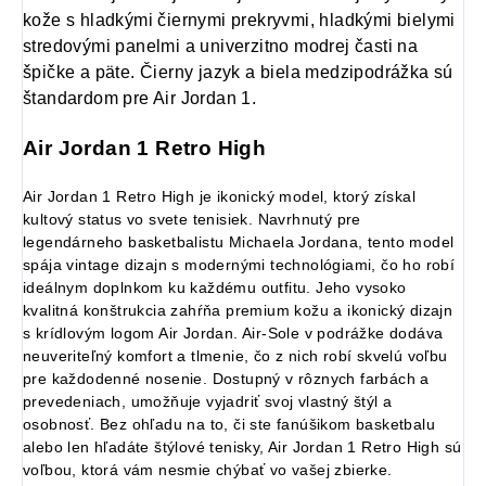
kože s hladkými čiernymi prekryvmi, hladkými bielymi
stredovými panelmi a univerzitno modrej časti na
špičke a päte. Čierny jazyk a biela medzipodrážka sú
štandardom pre Air Jordan 1.
Air Jordan 1 Retro High
Air Jordan 1 Retro High je ikonický model, ktorý získal
kultový status vo svete tenisiek. Navrhnutý pre
legendárneho basketbalistu Michaela Jordana, tento model
Získaj zľavu 5 €!
spája vintage dizajn s modernými technológiami, čo ho robí
ideálnym doplnkom ku každému outfitu. Jeho vysoko
kvalitná konštrukcia zahŕňa premium kožu a ikonický dizajn
s krídlovým logom Air Jordan. Air-Sole v podrážke dodáva
neuveriteľný komfort a tlmenie, čo z nich robí skvelú voľbu
pre každodenné nosenie. Dostupný v rôznych farbách a
prevedeniach, umožňuje vyjadriť svoj vlastný štýl a
osobnosť. Bez ohľadu na to, či ste fanúšikom basketbalu
alebo len hľadáte štýlové tenisky, Air Jordan 1 Retro High sú
voľbou, ktorá vám nesmie chýbať vo vašej zbierke.