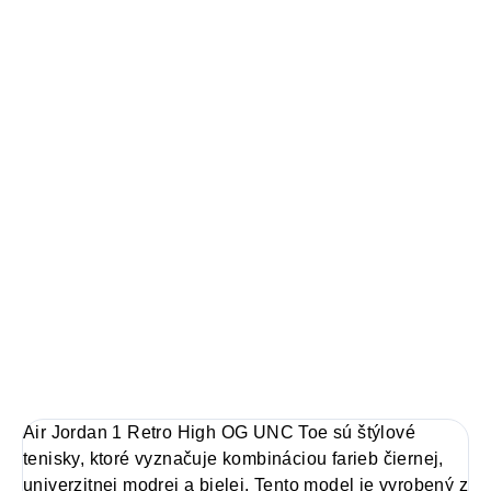
100% záruka originality
Autenticita a kontrola kvality pri každom páre.
14 dní na vrátenie a výmenu
Bezproblémové a rýchle vybavenie vrátenia alebo výmeny
veľkosti.
Air Jordan 1
limitovaná edícia tenisiek
technológia Nike Air™ s logom Jordan Wings
pohodlná obuv pre každú príležitosť
Obvyklá veľkosť, ktorú bežne nosíš
DETAILNÉ INFORMÁCIE
Air Jordan 1 Retro High OG UNC Toe sú štýlové
tenisky, ktoré vyznačuje kombináciou farieb čiernej,
univerzitnej modrej a bielej. Tento model je vyrobený z