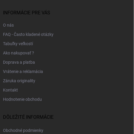
t
i
INFORMÁCIE PRE VÁS
e
O nás
FAQ - Často kladené otázky
Tabuľky veľkostí
Ako nakupovať ?
Doprava a platba
Vrátenie a reklamácia
Záruka originality
Kontakt
Hodnotenie obchodu
DÔLEŽITÉ INFORMÁCIE
Obchodné podmienky