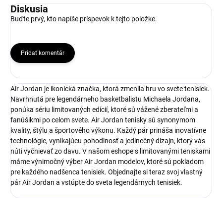
Diskusia
Buďte prvý, kto napíše príspevok k tejto položke.
Pridať komentár
Air Jordan je ikonická značka, ktorá zmenila hru vo svete tenisiek.
Navrhnutá pre legendárneho basketbalistu Michaela Jordana,
ponúka sériu limitovaných edícií, ktoré sú vážené zberateľmi a
fanúšikmi po celom svete. Air Jordan tenisky sú synonymom
kvality, štýlu a športového výkonu. Každý pár prináša inovatívne
technológie, vynikajúcu pohodlnosť a jedinečný dizajn, ktorý vás
núti vyčnievať zo davu. V našom eshope s limitovanými teniskami
máme výnimočný výber Air Jordan modelov, ktoré sú pokladom
pre každého nadšenca tenisiek. Objednajte si teraz svoj vlastný
pár Air Jordan a vstúpte do sveta legendárnych tenisiek.