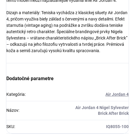
tento model medzi najžiadanejšie vydania línie Air Jordan 4.
Dizajn a materiály: Teniska vychádza z klasickej siluety Air Jordan
4, pričom využíva biely základ s červenými a navy detailmi. Efekt
Získaj zľavu 5 €!
starnutia (vintage aging) na podrážke a zvršku dodáva teniske
autentický retro charakter. Špeciálne brandingové prvky Nigela
Sylvestera – vrátane charakteristického nápisu „Brick After Brick“
– odkazujú na jeho filozofiu vytrvalosti a tvrdej práce. Prémiová
koža a semiš zaručujú vysokú kvalitu spracovania.
Dodatočné parametre
Kategória
:
Air Jordan 4
Air Jordan 4 Nigel Sylvester
Názov
:
Brick After Brick
SKU
:
IQ8055-100