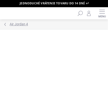
JEDNODUCHÉ VRÁTENIE TOVARU DO 14 DNÍ ↩️
Hľadať
Prejsť
na
obsah
Air Jordan 4
ZNAČKA:
AIR JORDAN