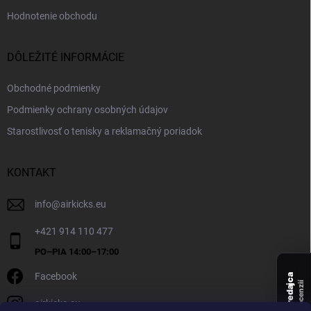
Hodnotenie obchodu
DÔLEŽITÉ INFORMÁCIE
Obchodné podmienky
Podmienky ochrany osobných údajov
Starostlivosť o tenisky a reklamačný poriadok
KONTAKT
info
@
airkicks.eu
+421 914 110 477
Facebook
Overený predajca
recenzií
airkicks.eu