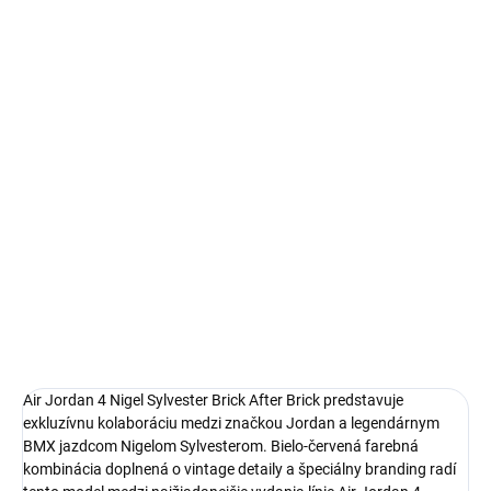
Autenticita a kontrola kvality pri každom páre.
14 dní na vrátenie a výmenu
Bezproblémové a rýchle vybavenie vrátenia alebo výmeny
veľkosti.
Ikonické Air Jordan 4
limitovaná edícia tenisiek
technológia Nike Air™ s logom Jumpman
pohodlná obuv pre každú príležitosť
Obvyklá veľkosť, ktorú bežne nosíš
DETAILNÉ INFORMÁCIE
Air Jordan 4 Nigel Sylvester Brick After Brick predstavuje
exkluzívnu kolaboráciu medzi značkou Jordan a legendárnym
BMX jazdcom Nigelom Sylvesterom. Bielo-červená farebná
kombinácia doplnená o vintage detaily a špeciálny branding radí