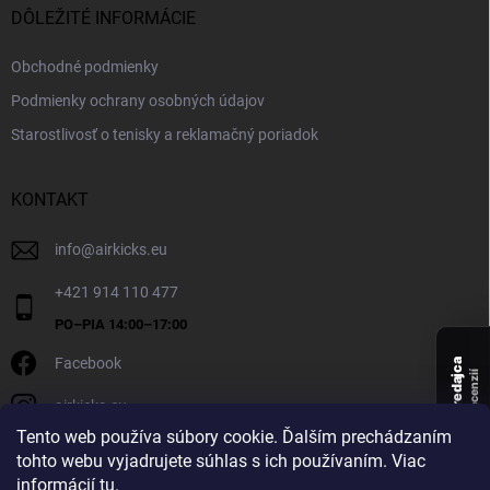
DÔLEŽITÉ INFORMÁCIE
Obchodné podmienky
Podmienky ochrany osobných údajov
Starostlivosť o tenisky a reklamačný poriadok
KONTAKT
info
@
airkicks.eu
+421 914 110 477
Facebook
Overený predajca
recenzií
airkicks.eu
135
Tento web používa súbory cookie. Ďalším prechádzaním
★ ·
tohto webu vyjadrujete súhlas s ich používaním. Viac
5,0
informácií
tu
.