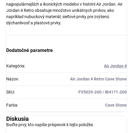
najpopulárnejších a ikonických modelov v histórii Air Jordan.
Air
Jordan 4 Retro obsahuje množstvo unikátnych prvkov, ako
Získaj zľavu 5 €!
napríklad nubuckový materiál, sieťové prvky pre zvýšenú
dýchanlivosť a plastové prvky.
Dodatočné parametre
Kategória
:
Air Jordan 4
Názov
:
Air Jordan 4 Retro Cave Stone
SKU
:
FV5029-200 / IB4171-200
Farba
:
Cave Stone
Diskusia
Buďte prvý, kto napíše príspevok k tejto položke.