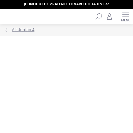
JEDNODUCHÉ VRÁTENIE TOVARU DO 14 DNÍ ↩️
Hľadať
Prejsť
na
obsah
Air Jordan 4
ZNAČKA:
AIR JORDAN