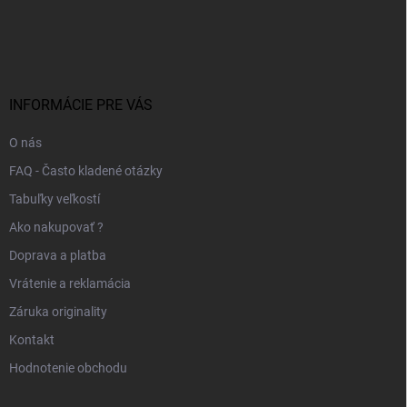
Z
á
p
ä
t
i
INFORMÁCIE PRE VÁS
e
O nás
FAQ - Často kladené otázky
Tabuľky veľkostí
Ako nakupovať ?
Doprava a platba
Vrátenie a reklamácia
Záruka originality
Kontakt
Hodnotenie obchodu