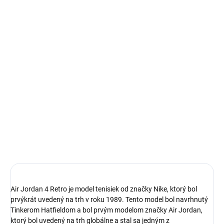
14 dní na vrátenie a výmenu
Bezproblémové a rýchle vybavenie vrátenia alebo výmeny
veľkosti.
Ikonické Air Jordan 4
limitovaná edícia tenisiek
technológia Nike Air™ s logom Jumpman
pohodlná obuv pre každú príležitosť
Obvyklá veľkosť, ktorú bežne nosíš
DETAILNÉ INFORMÁCIE
Air Jordan 4 Retro je model tenisiek od značky Nike, ktorý bol
prvýkrát uvedený na trh v roku 1989. Tento model bol navrhnutý
Tinkerom Hatfieldom a bol prvým modelom značky Air Jordan,
ktorý bol uvedený na trh globálne
a stal sa jedným z