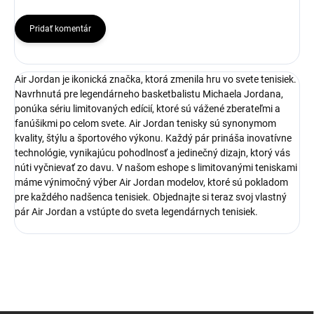
Pridať komentár
Air Jordan je ikonická značka, ktorá zmenila hru vo svete tenisiek.
Navrhnutá pre legendárneho basketbalistu Michaela Jordana,
ponúka sériu limitovaných edícií, ktoré sú vážené zberateľmi a
fanúšikmi po celom svete. Air Jordan tenisky sú synonymom
kvality, štýlu a športového výkonu. Každý pár prináša inovatívne
technológie, vynikajúcu pohodlnosť a jedinečný dizajn, ktorý vás
núti vyčnievať zo davu. V našom eshope s limitovanými teniskami
máme výnimočný výber Air Jordan modelov, ktoré sú pokladom
pre každého nadšenca tenisiek. Objednajte si teraz svoj vlastný
pár Air Jordan a vstúpte do sveta legendárnych tenisiek.