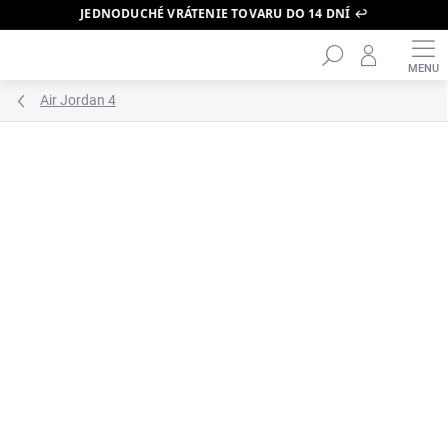
JEDNODUCHÉ VRÁTENIE TOVARU DO 14 DNÍ ↩️
Hľadať
Prejsť
na
obsah
Air Jordan 4
ZNAČKA:
AIR JORDAN