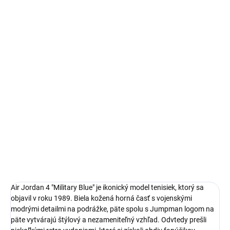
Autenticita a kontrola kvality pri každom páre.
14 dní na vrátenie a výmenu
Bezproblémové a rýchle vybavenie vrátenia alebo výmeny
veľkosti.
Ikonické Air Jordan 4
limitovaná edícia tenisiek
technológia Nike Air™ s logom Jumpman
pohodlná obuv pre každú príležitosť
Obvyklá veľkosť, ktorú bežne nosíš
DETAILNÉ INFORMÁCIE
Air Jordan 4 "Military Blue" je ikonický model tenisiek, ktorý sa
objavil v roku 1989. Biela kožená horná časť s vojenskými
modrými detailmi na podrážke, päte spolu s Jumpman logom na
päte vytvárajú štýlový a nezameniteľný vzhľad. Odvtedy prešli