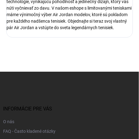
technológie, vynikajúcu pohodlnosť a jedinečný dizajn, ktorý vás
núti vyčnievať zo davu. V našom eshope s limitovanými teniskami
máme výnimočný výber Air Jordan modelov, ktoré sú pokladom
pre každého nadšenca tenisiek. Objednajte si teraz svoj vlastný
pár Air Jordan a vstúpte do sveta legendárnych tenisiek.
Z
á
p
ä
t
i
INFORMÁCIE PRE VÁS
e
O nás
FAQ - Často kladené otázky