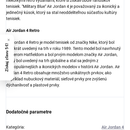
niekoľkými retro vydaniami, ktoré si získali obdiv fanúšikov
tenisiek. "Military Blue" Air Jordan 4 je považovaný za ikonický a
jedinečný kúsok, ktorý sa stal neoddeliteľnou súčasťou kultúry
tenisiek.
Air Jordan 4 Retro
Air Jordan 4 Retro je model tenisiek od značky Nike, ktorý bol
Získaj zľavu 5 €!
prvýkrát uvedený na trh v roku 1989. Tento model bol navrhnutý
Tinkerom Hatfieldom a bol prvým modelom značky Air Jordan,
ktorý bol uvedený na trh globálne
a stal sa jedným z
najpopulárnejších a ikonických modelov v histórii Air Jordan.
Air
Jordan 4 Retro obsahuje množstvo unikátnych prvkov, ako
napríklad nubuckový materiál, sieťové prvky pre zvýšenú
dýchanlivosť a plastové prvky.
Dodatočné parametre
Kategória
:
Air Jordan 4