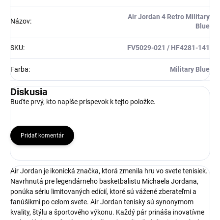
Air Jordan 4 Retro Military
Názov
:
Blue
SKU
:
FV5029-021 / HF4281-141
Farba
:
Military Blue
Diskusia
Buďte prvý, kto napíše príspevok k tejto položke.
Pridať komentár
Air Jordan je ikonická značka, ktorá zmenila hru vo svete tenisiek.
Navrhnutá pre legendárneho basketbalistu Michaela Jordana,
ponúka sériu limitovaných edícií, ktoré sú vážené zberateľmi a
fanúšikmi po celom svete. Air Jordan tenisky sú synonymom
kvality, štýlu a športového výkonu. Každý pár prináša inovatívne