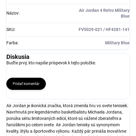
Air Jordan 4 Retro Military
Názov
:
Blue
SKU
:
FV5029-021 / HF4281-141
Farba
:
Military Blue
Diskusia
Buďte prvý, kto napíše príspevok k tejto položke.
Pridať komentár
Air Jordan je ikonická značka, ktorá zmenila hru vo svete tenisiek.
Navrhnutá pre legendárneho basketbalistu Michaela Jordana,
ponúka sériu limitovaných edícií, ktoré sú vážené zberateľmi a
fanúšikmi po celom svete. Air Jordan tenisky sú synonymom
kvality, štýlu a športového výkonu. Každý pár prináša inovatívne