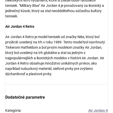
niekoľkými retro vydaniami, ktoré si získali obdiv fanúšikov
tenisiek. "Military Blue" Air Jordan 4 je považovaný za ikonický a
jedinečný kúsok, ktorý sa stal neoddeliteľnou súčasťou kultúry
tenisiek.
Air Jordan 4 Retro
Air Jordan 4 Retro je model tenisiek od značky Nike, ktorý bol
Získaj zľavu 5 €!
prvýkrát uvedený na trh v roku 1989. Tento model bol navrhnutý
Tinkerom Hatfieldom a bol prvým modelom značky Air Jordan,
ktorý bol uvedený na trh globálne
a stal sa jedným z
najpopulárnejších a ikonických modelov v histórii Air Jordan.
Air
Jordan 4 Retro obsahuje množstvo unikátnych prvkov, ako
napríklad nubuckový materiál, sieťové prvky pre zvýšenú
dýchanlivosť a plastové prvky.
Dodatočné parametre
Kategória
:
Air Jordan 4