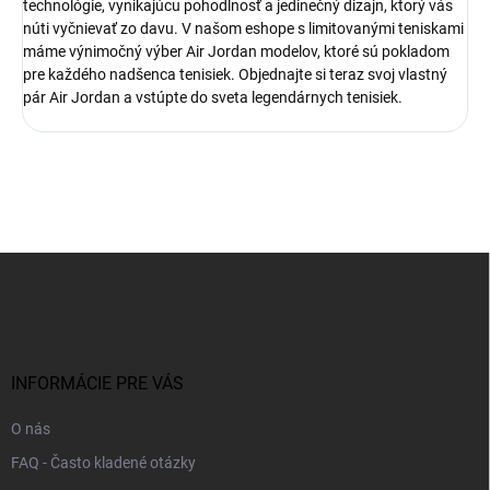
technológie, vynikajúcu pohodlnosť a jedinečný dizajn, ktorý vás
núti vyčnievať zo davu. V našom eshope s limitovanými teniskami
máme výnimočný výber Air Jordan modelov, ktoré sú pokladom
pre každého nadšenca tenisiek. Objednajte si teraz svoj vlastný
pár Air Jordan a vstúpte do sveta legendárnych tenisiek.
Z
á
p
ä
t
i
INFORMÁCIE PRE VÁS
e
O nás
FAQ - Často kladené otázky