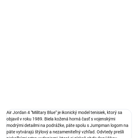
Autenticita a kontrola kvality pri každom páre.
14 dní na vrátenie a výmenu
Bezproblémové a rýchle vybavenie vrátenia alebo výmeny
veľkosti.
Ikonické Air Jordan 4
limitovaná edícia tenisiek
technológia Nike Air™ s logom Jumpman
pohodlná obuv pre každú príležitosť
Obvyklá veľkosť, ktorú bežne nosíš
DETAILNÉ INFORMÁCIE
Air Jordan 4 "Military Blue" je ikonický model tenisiek, ktorý sa
objavil v roku 1989. Biela kožená horná časť s vojenskými
modrými detailmi na podrážke, päte spolu s Jumpman logom na
päte vytvárajú štýlový a nezameniteľný vzhľad. Odvtedy prešli