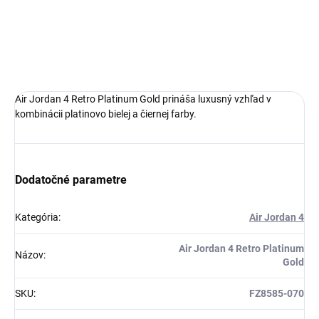
pohodlná obuv pre každú príležitosť
Obvyklá veľkosť, ktorú bežne nosíš
DETAILNÉ INFORMÁCIE
Air Jordan 4 Retro Platinum Gold prináša luxusný vzhľad v
kombinácii platinovo bielej a čiernej farby.
Dodatočné parametre
Kategória
:
Air Jordan 4
Air Jordan 4 Retro Platinum
Názov
:
Gold
SKU
:
FZ8585-070