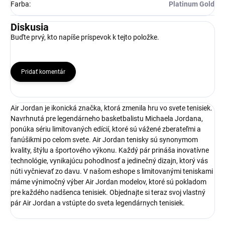
Farba
:
Platinum Gold
Diskusia
Buďte prvý, kto napíše príspevok k tejto položke.
Pridať komentár
Air Jordan je ikonická značka, ktorá zmenila hru vo svete tenisiek.
Navrhnutá pre legendárneho basketbalistu Michaela Jordana,
ponúka sériu limitovaných edícií, ktoré sú vážené zberateľmi a
fanúšikmi po celom svete. Air Jordan tenisky sú synonymom
kvality, štýlu a športového výkonu. Každý pár prináša inovatívne
technológie, vynikajúcu pohodlnosť a jedinečný dizajn, ktorý vás
núti vyčnievať zo davu. V našom eshope s limitovanými teniskami
máme výnimočný výber Air Jordan modelov, ktoré sú pokladom
pre každého nadšenca tenisiek. Objednajte si teraz svoj vlastný
pár Air Jordan a vstúpte do sveta legendárnych tenisiek.