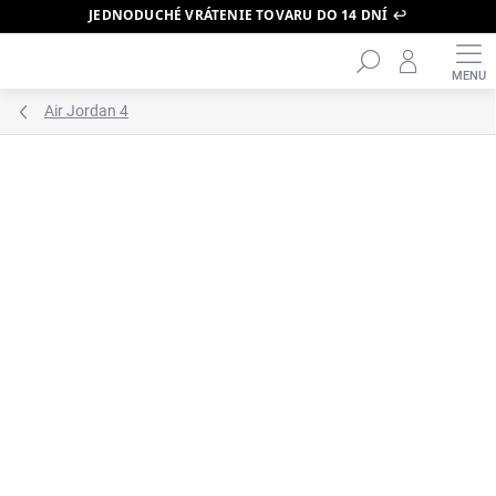
JEDNODUCHÉ VRÁTENIE TOVARU DO 14 DNÍ ↩️
Hľadať
Prejsť
na
obsah
Air Jordan 4
ZNAČKA:
AIR JORDAN
PRÁVE DORAZILO