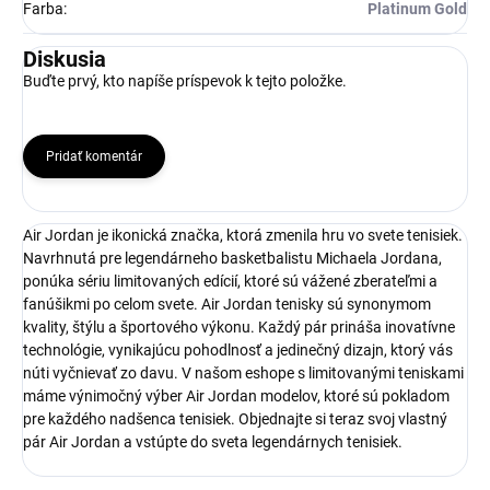
Farba
:
Platinum Gold
Diskusia
Buďte prvý, kto napíše príspevok k tejto položke.
Pridať komentár
Air Jordan je ikonická značka, ktorá zmenila hru vo svete tenisiek.
Navrhnutá pre legendárneho basketbalistu Michaela Jordana,
ponúka sériu limitovaných edícií, ktoré sú vážené zberateľmi a
fanúšikmi po celom svete. Air Jordan tenisky sú synonymom
kvality, štýlu a športového výkonu. Každý pár prináša inovatívne
technológie, vynikajúcu pohodlnosť a jedinečný dizajn, ktorý vás
núti vyčnievať zo davu. V našom eshope s limitovanými teniskami
máme výnimočný výber Air Jordan modelov, ktoré sú pokladom
pre každého nadšenca tenisiek. Objednajte si teraz svoj vlastný
pár Air Jordan a vstúpte do sveta legendárnych tenisiek.