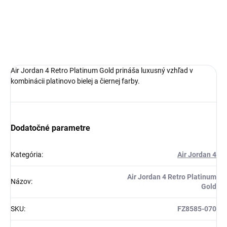
pohodlná obuv pre každú príležitosť
Obvyklá veľkosť, ktorú bežne nosíš
DETAILNÉ INFORMÁCIE
Air Jordan 4 Retro Platinum Gold prináša luxusný vzhľad v
kombinácii platinovo bielej a čiernej farby.
Dodatočné parametre
Kategória
:
Air Jordan 4
Získaj zľavu 5 €!
Air Jordan 4 Retro Platinum
Názov
:
Gold
SKU
:
FZ8585-070