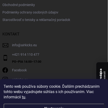
Obchodné podmienky
Podmienky ochrany osobných údajov
Starostlivosť o tenisky a reklamačný poriadok
KONTAKT
info
@
airkicks.eu
+421 914 110 477
Facebook
Overený predajca
recenzií
airkicks.eu
135
Tento web používa súbory cookie. Ďalším prechádzaním
★ ·
tohto webu vyjadrujete súhlas s ich používaním. Viac
5,0
informácií
tu
.
★