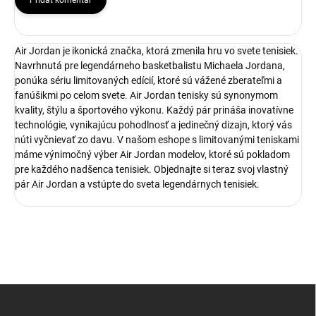
Pridať komentár
Air Jordan je ikonická značka, ktorá zmenila hru vo svete tenisiek.
Navrhnutá pre legendárneho basketbalistu Michaela Jordana,
ponúka sériu limitovaných edícií, ktoré sú vážené zberateľmi a
fanúšikmi po celom svete. Air Jordan tenisky sú synonymom
kvality, štýlu a športového výkonu. Každý pár prináša inovatívne
technológie, vynikajúcu pohodlnosť a jedinečný dizajn, ktorý vás
núti vyčnievať zo davu. V našom eshope s limitovanými teniskami
máme výnimočný výber Air Jordan modelov, ktoré sú pokladom
pre každého nadšenca tenisiek. Objednajte si teraz svoj vlastný
pár Air Jordan a vstúpte do sveta legendárnych tenisiek.
Z
á