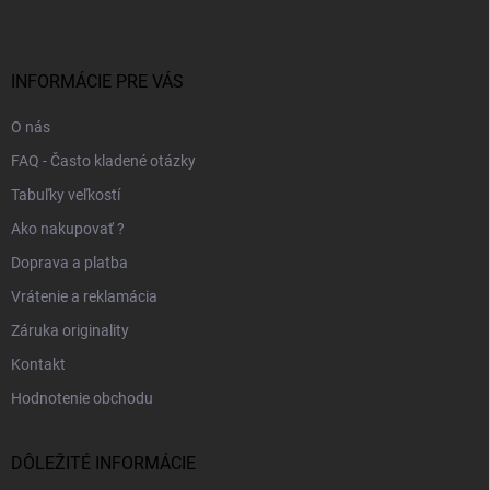
p
ä
t
i
INFORMÁCIE PRE VÁS
e
O nás
FAQ - Často kladené otázky
Tabuľky veľkostí
Ako nakupovať ?
Doprava a platba
Vrátenie a reklamácia
Záruka originality
Kontakt
Hodnotenie obchodu
DÔLEŽITÉ INFORMÁCIE