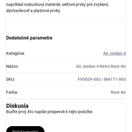
napríklad nubuckový materiál, sieťové prvky pre zvýšenú
Získaj zľavu 5 €!
dýchanlivosť a plastové prvky.
Dodatočné parametre
Kategória
:
Air Jordan 4
Názov
:
Air Jordan 4 Retro Rare Air
SKU
:
FV5029-003 / IB4171-003
Farba
:
Rare Air
Diskusia
Buďte prvý, kto napíše príspevok k tejto položke.