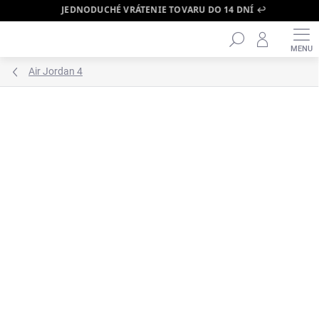
JEDNODUCHÉ VRÁTENIE TOVARU DO 14 DNÍ ↩️
Hľadať
Prejsť
na
obsah
Air Jordan 4
ZNAČKA:
AIR JORDAN