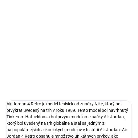
14 dní na vrátenie a výmenu
Bezproblémové a rýchle vybavenie vrátenia alebo výmeny
veľkosti.
Ikonické Air Jordan 4
limitovaná edícia tenisiek
technológia Nike Air™ s logom Jumpman
pohodlná obuv pre každú príležitosť
Obvyklá veľkosť, ktorú bežne nosíš
DETAILNÉ INFORMÁCIE
Air Jordan 4 Retro je model tenisiek od značky Nike, ktorý bol
prvýkrát uvedený na trh v roku 1989. Tento model bol navrhnutý
Tinkerom Hatfieldom a bol prvým modelom značky Air Jordan,
ktorý bol uvedený na trh globálne
a stal sa jedným z
najpopulárnejších a ikonických modelov v histórii Air Jordan.
Air
Jordan 4 Retro obsahuje množstvo unikátnych prvkov, ako