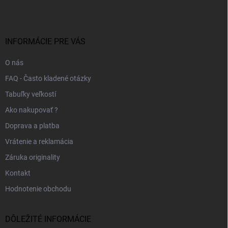
p
ä
t
i
INFORMÁCIE PRE VÁS
e
O nás
FAQ - Často kladené otázky
Tabuľky veľkostí
Ako nakupovať ?
Doprava a platba
Vrátenie a reklamácia
Záruka originality
Kontakt
Hodnotenie obchodu
DÔLEŽITÉ INFORMÁCIE