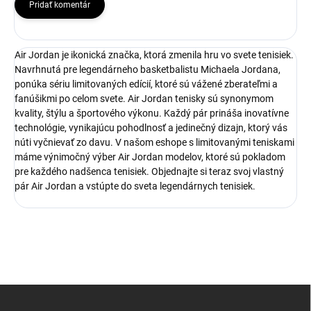
Pridať komentár
Air Jordan je ikonická značka, ktorá zmenila hru vo svete tenisiek.
Navrhnutá pre legendárneho basketbalistu Michaela Jordana,
ponúka sériu limitovaných edícií, ktoré sú vážené zberateľmi a
fanúšikmi po celom svete. Air Jordan tenisky sú synonymom
kvality, štýlu a športového výkonu. Každý pár prináša inovatívne
technológie, vynikajúcu pohodlnosť a jedinečný dizajn, ktorý vás
núti vyčnievať zo davu. V našom eshope s limitovanými teniskami
máme výnimočný výber Air Jordan modelov, ktoré sú pokladom
pre každého nadšenca tenisiek. Objednajte si teraz svoj vlastný
pár Air Jordan a vstúpte do sveta legendárnych tenisiek.
Z
á