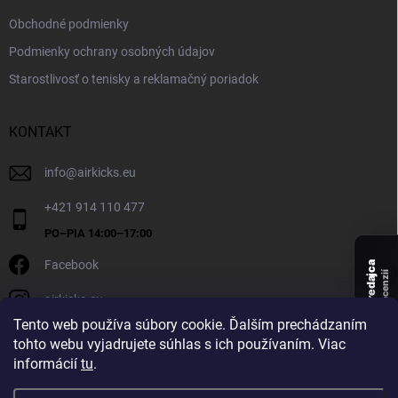
Obchodné podmienky
Podmienky ochrany osobných údajov
Starostlivosť o tenisky a reklamačný poriadok
KONTAKT
info
@
airkicks.eu
+421 914 110 477
Facebook
Overený predajca
recenzií
airkicks.eu
135
Tento web používa súbory cookie. Ďalším prechádzaním
★ ·
tohto webu vyjadrujete súhlas s ich používaním. Viac
5,0
informácií
tu
.
★