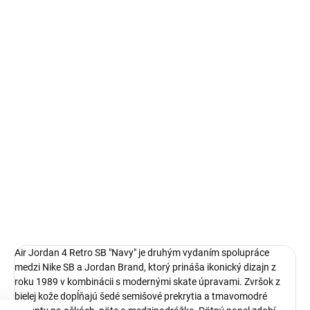
Autenticita a kontrola kvality pri každom páre.
14 dní na vrátenie a výmenu
Bezproblémové a rýchle vybavenie vrátenia alebo výmeny
veľkosti.
Ikonické Air Jordan 4
limitovaná edícia tenisiek
technológia Nike Air™ s logom Nike SB
pohodlná obuv pre každú príležitosť
Obvyklá veľkosť, ktorú bežne nosíš
DETAILNÉ INFORMÁCIE
Air Jordan 4 Retro SB "Navy" je druhým vydaním spolupráce
medzi Nike SB a Jordan Brand, ktorý prináša ikonický dizajn z
roku 1989 v kombinácii s modernými skate úpravami. Zvršok z
bielej kože dopĺňajú šedé semišové prekrytia a tmavomodré