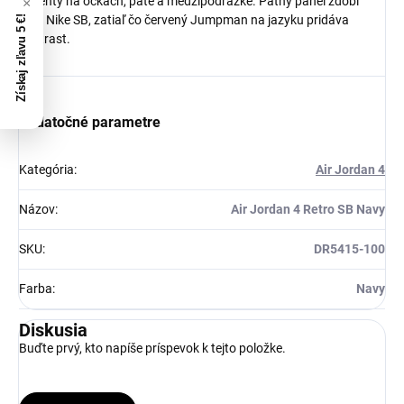
akcenty na očkách, päte a medzipodrážke. Pätný panel zdobí
logo Nike SB, zatiaľ čo červený Jumpman na jazyku pridáva
Získaj zľavu 5 €!
kontrast.
Dodatočné parametre
Kategória
:
Air Jordan 4
Názov
:
Air Jordan 4 Retro SB Navy
SKU
:
DR5415-100
Farba
:
Navy
Diskusia
Buďte prvý, kto napíše príspevok k tejto položke.