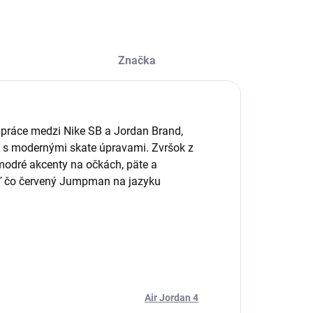
Značka
upráce medzi Nike SB a Jordan Brand,
ii s modernými skate úpravami. Zvršok z
modré akcenty na očkách, päte a
aľ čo červený Jumpman na jazyku
Air Jordan 4