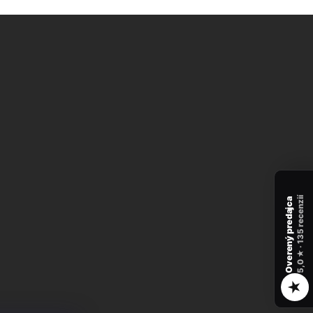
recenzií
Overený predajca
135
★ ·
5,0
★