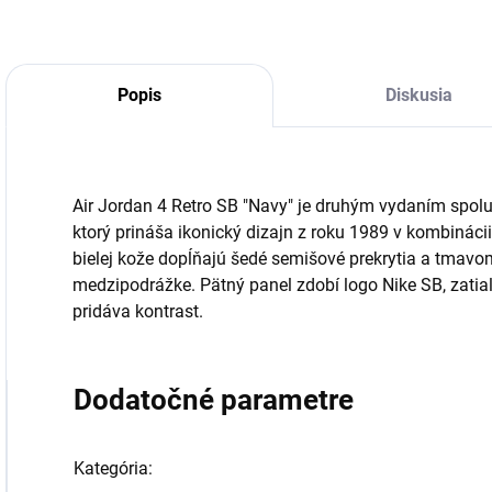
Popis
Diskusia
Air Jordan 4 Retro SB "Navy" je druhým vydaním spol
ktorý prináša ikonický dizajn z roku 1989 v kombinác
bielej kože dopĺňajú šedé semišové prekrytia a tmavo
medzipodrážke. Pätný panel zdobí logo Nike SB, zati
pridáva kontrast.
Dodatočné parametre
Kategória
: