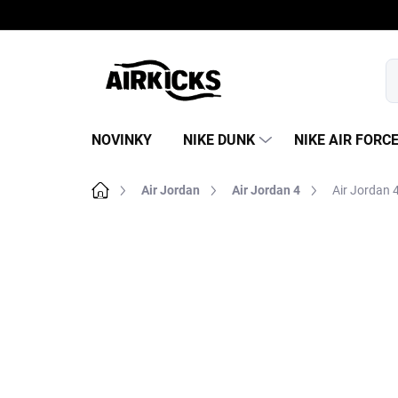
Prejsť
na
obsah
NOVINKY
NIKE DUNK
NIKE AIR FORC
Domov
Air Jordan
Air Jordan 4
Air Jordan 
B
o
č
n
ý
p
a
n
e