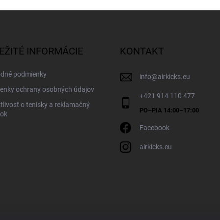
EŽITÉ INFORMÁCIE
KONTAKT
dné podmienky
info
@
airkicks.eu
enky ochrany osobných údajov
+421 914 110 477
tlivosť o tenisky a reklamačný
dok
Facebook
airkicks.eu