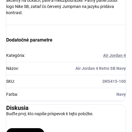
akcenty na očkách, päte a medzipodrážke. Pätný panel zdobí
logo Nike SB, zatiaľ čo červený Jumpman na jazyku pridáva
Získaj zľavu 5 €!
kontrast.
Dodatočné parametre
Kategória
:
Air Jordan 4
Názov
:
Air Jordan 4 Retro SB Navy
SKU
:
DR5415-100
Farba
:
Navy
Diskusia
Buďte prvý, kto napíše príspevok k tejto položke.