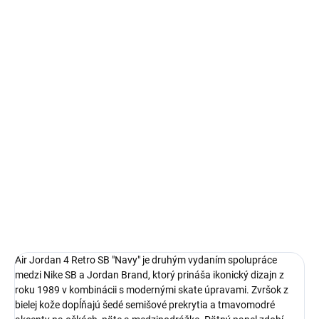
Autenticita a kontrola kvality pri každom páre.
14 dní na vrátenie a výmenu
Bezproblémové a rýchle vybavenie vrátenia alebo výmeny
veľkosti.
Ikonické Air Jordan 4
limitovaná edícia tenisiek
technológia Nike Air™ s logom Nike SB
pohodlná obuv pre každú príležitosť
Obvyklá veľkosť, ktorú bežne nosíš
DETAILNÉ INFORMÁCIE
Air Jordan 4 Retro SB "Navy" je druhým vydaním spolupráce
medzi Nike SB a Jordan Brand, ktorý prináša ikonický dizajn z
roku 1989 v kombinácii s modernými skate úpravami. Zvršok z
bielej kože dopĺňajú šedé semišové prekrytia a tmavomodré