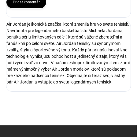
Pridať komentár
Air Jordan je ikonická značka, ktorá zmenila hru vo svete tenisiek.
Navrhnutá pre legendárneho basketbalistu Michaela Jordana,
ponúka sériu limitovaných edícií, ktoré sú vážené zberateľmi a
fanúšikmi po celom svete. Air Jordan tenisky sú synonymom
kvality, štýlu a športového výkonu. Každý pár prináša inovatívne
technológie, vynikajúcu pohodlnosť a jedinečný dizajn, ktorý vás
núti vyčnievať zo davu. V našom eshope s limitovanými teniskami
máme výnimočný výber Air Jordan modelov, ktoré sú pokladom
pre každého nadšenca tenisiek. Objednajte si teraz svoj vlastný
pár Air Jordan a vstúpte do sveta legendárnych tenisiek.
Z
á