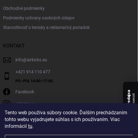
Obchodné podmienky
Podmienky ochrany osobných údajov
Starostlivosť o tenisky a reklamačný poriadok
KONTAKT
info
@
airkicks.eu
+421 914 110 477
Facebook
Overený predajca
recenzií
airkicks.eu
135
Tento web používa súbory cookie. Ďalším prechádzaním
★ ·
tohto webu vyjadrujete súhlas s ich používaním. Viac
5,0
informácií
tu
.
★