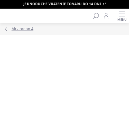
JEDNODUCHÉ VRÁTENIE TOVARU DO 14 DNÍ ↩️
Hľadať
Prejsť
na
obsah
Air Jordan 4
ZNAČKA:
AIR JORDAN
PRÁVE DORAZILO