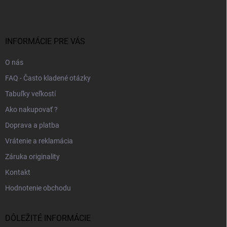
p
ä
t
i
INFORMÁCIE PRE VÁS
e
O nás
FAQ - Často kladené otázky
Tabuľky veľkostí
Ako nakupovať ?
Doprava a platba
Vrátenie a reklamácia
Záruka originality
Kontakt
Hodnotenie obchodu
DÔLEŽITÉ INFORMÁCIE