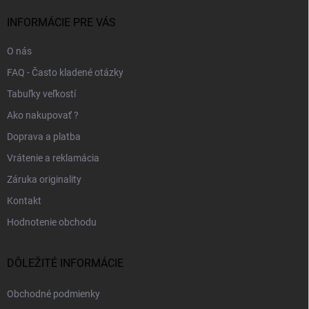
t
i
INFORMÁCIE PRE VÁS
e
O nás
FAQ - Často kladené otázky
Tabuľky veľkostí
Ako nakupovať ?
Doprava a platba
Vrátenie a reklamácia
Záruka originality
Kontakt
Hodnotenie obchodu
DÔLEŽITÉ INFORMÁCIE
Obchodné podmienky