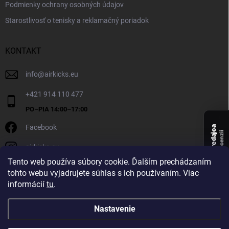
Podmienky ochrany osobných údajov
Starostlivosť o tenisky a reklamačný poriadok
KONTAKT
info
@
airkicks.eu
+421 914 110 477
Facebook
Overený predajca
recenzií
airkicks.eu
135
Tento web používa súbory cookie. Ďalším prechádzaním
★ ·
tohto webu vyjadrujete súhlas s ich používaním. Viac
5,0
informácií
tu
.
★
Nastavenie