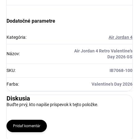
Získaj zľavu 5 €!
Dodatočné parametre
Kategória
:
Air Jordan 4
Air Jordan 4 Retro Valentine's
Názov
:
Day 2026 GS
SKU
:
IB7068-100
Farba
:
Valentine's Day 2026
Diskusia
Buďte prvý, kto napíše príspevok k tejto položke.
Pridať komentár