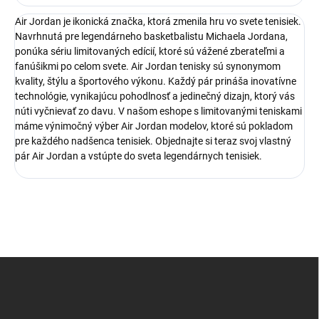
Air Jordan je ikonická značka, ktorá zmenila hru vo svete tenisiek.
Navrhnutá pre legendárneho basketbalistu Michaela Jordana,
ponúka sériu limitovaných edícií, ktoré sú vážené zberateľmi a
fanúšikmi po celom svete. Air Jordan tenisky sú synonymom
kvality, štýlu a športového výkonu. Každý pár prináša inovatívne
technológie, vynikajúcu pohodlnosť a jedinečný dizajn, ktorý vás
núti vyčnievať zo davu. V našom eshope s limitovanými teniskami
máme výnimočný výber Air Jordan modelov, ktoré sú pokladom
pre každého nadšenca tenisiek. Objednajte si teraz svoj vlastný
pár Air Jordan a vstúpte do sveta legendárnych tenisiek.
Z
á
p
ä