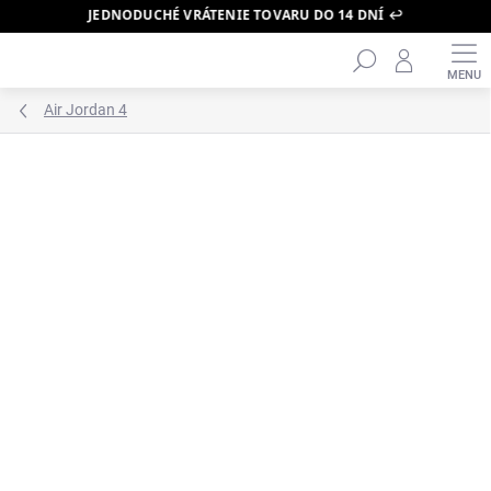
JEDNODUCHÉ VRÁTENIE TOVARU DO 14 DNÍ ↩️
Hľadať
Prejsť
na
obsah
Air Jordan 4
ZNAČKA:
AIR JORDAN
PRÁVE DORAZILO