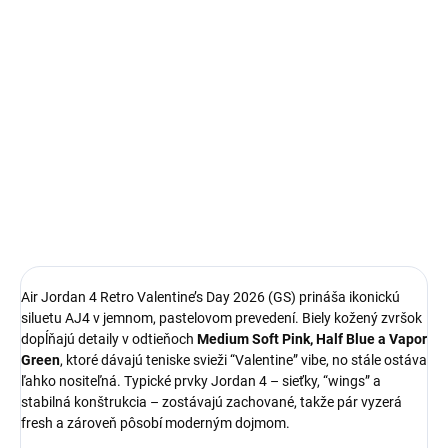
Bezproblémové a rýchle vybavenie vrátenia alebo výmeny
veľkosti.
Ikonické Air Jordan 4
limitovaná edícia tenisiek
technológia Nike Air™ s logom Jumpman
pohodlná obuv pre každú príležitosť
Obvyklá veľkosť, ktorú bežne nosíš
DETAILNÉ INFORMÁCIE
Air Jordan 4 Retro Valentine’s Day 2026 (GS) prináša ikonickú
siluetu AJ4 v jemnom, pastelovom prevedení. Biely kožený zvršok
dopĺňajú detaily v odtieňoch
Medium Soft Pink, Half Blue a Vapor
Green
, ktoré dávajú teniske svieži “Valentine” vibe, no stále ostáva
ľahko nositeľná. Typické prvky Jordan 4 – sieťky, “wings” a
stabilná konštrukcia – zostávajú zachované, takže pár vyzerá
fresh a zároveň pôsobí moderným dojmom.