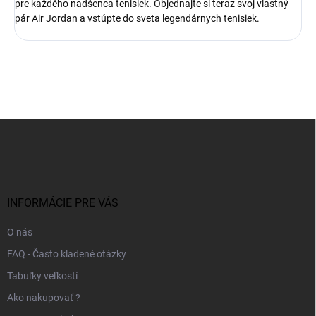
pre každého nadšenca tenisiek. Objednajte si teraz svoj vlastný
pár Air Jordan a vstúpte do sveta legendárnych tenisiek.
Z
á
p
ä
t
i
INFORMÁCIE PRE VÁS
e
O nás
FAQ - Často kladené otázky
Tabuľky veľkostí
Ako nakupovať ?