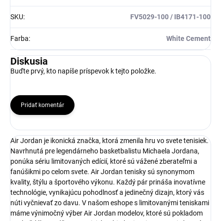
SKU
:
FV5029-100 / IB4171-100
Farba
:
White Cement
Diskusia
Buďte prvý, kto napíše príspevok k tejto položke.
Pridať komentár
Air Jordan je ikonická značka, ktorá zmenila hru vo svete tenisiek.
Navrhnutá pre legendárneho basketbalistu Michaela Jordana,
ponúka sériu limitovaných edícií, ktoré sú vážené zberateľmi a
fanúšikmi po celom svete. Air Jordan tenisky sú synonymom
kvality, štýlu a športového výkonu. Každý pár prináša inovatívne
technológie, vynikajúcu pohodlnosť a jedinečný dizajn, ktorý vás
núti vyčnievať zo davu. V našom eshope s limitovanými teniskami
máme výnimočný výber Air Jordan modelov, ktoré sú pokladom