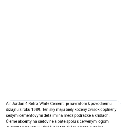
Autenticita a kontrola kvality pri každom páre.
14 dní na vrátenie a výmenu
Bezproblémové a rýchle vybavenie vrátenia alebo výmeny
veľkosti.
Ikonické Air Jordan 4
limitovaná edícia tenisiek
technológia Nike Air™ s logom Jumpman
pohodlná obuv pre každú príležitosť
Obvyklá veľkosť, ktorú bežne nosíš
DETAILNÉ INFORMÁCIE
Air Jordan 4 Retro 'White Cement' je návratom k pôvodnému
dizajnu z roku 1989.
Tenisky majú biely kožený zvršok doplnený
šedými cementovými detailmi na medzipodrážke a krídlach.
Čierne akcenty na sieťovine a päte spolu s červeným logom