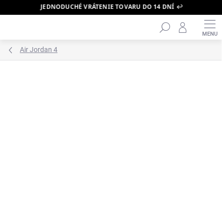
JEDNODUCHÉ VRÁTENIE TOVARU DO 14 DNÍ ↩️
Hľadať
Prejsť
na
obsah
Air Jordan 4
ZNAČKA:
AIR JORDAN
BESTSELLER 🔥