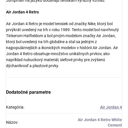
Jumpman na jazyku dodávajú teniskám výrazný vzhľad.
Air Jordan 4 Retro
Air Jordan 4 Retro je model tenisiek od značky Nike, ktorý bol
prvýkrát uvedený na trh v roku 1989. Tento model bol navrhnutý
Tinkerom Hatfieldom a bol prvým modelom značky Air Jordan,
Získaj zľavu 5 €!
ktorý bol uvedený na trh globálne
a stal sa jedným z
najpopulárnejších a ikonických modelov v histórii Air Jordan.
Air
Jordan 4 Retro obsahuje množstvo unikátnych prvkov, ako
napríklad nubuckový materiál, sieťové prvky pre zvýšenú
dýchanlivosť a plastové prvky.
Dodatočné parametre
Kategória
:
Air Jordan 4
Air Jordan 4 Retro White
Názov
:
Cement