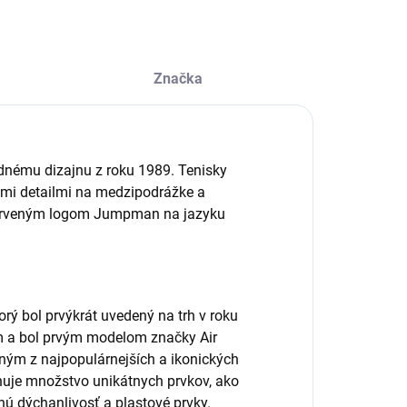
Značka
odnému dizajnu z roku 1989.
Tenisky
mi detailmi na medzipodrážke a
 červeným logom Jumpman na jazyku
orý bol prvýkrát uvedený na trh v roku
m a bol prvým modelom značky Air
dným z najpopulárnejších a ikonických
huje množstvo unikátnych prvkov, ako
nú dýchanlivosť a plastové prvky.