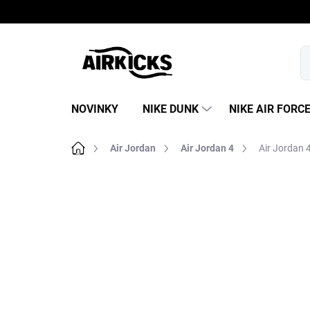
Prejsť
na
obsah
NOVINKY
NIKE DUNK
NIKE AIR FORC
Domov
Air Jordan
Air Jordan 4
Air Jordan 
B
o
č
n
ý
p
a
n
e