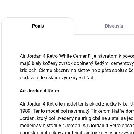
Popis
Diskusia
Air Jordan 4 Retro 'White Cement' je návratom k pôv
majú biely kožený zvršok doplnený šedými cementový
krídlach.
Čierne akcenty na sieťovine a päte spolu s
dodávajú teniskám výrazný vzhľad.
Air Jordan 4 Retro
Air Jordan 4 Retro je model tenisiek od značky Nike, kt
1989. Tento model bol navrhnutý Tinkerom Hatfieldo
Jordan, ktorý bol uvedený na trh globálne
a stal sa je
modelov v histórii Air Jordan.
Air Jordan 4 Retro obsa
napríklad nubuckový materiál, sieťové prvky pre zvýše