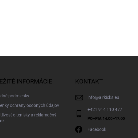
EŽITÉ INFORMÁCIE
KONTAKT
dné podmienky
info
@
airkicks.eu
enky ochrany osobných údajov
+421 914 110 477
tlivosť o tenisky a reklamačný
dok
Facebook