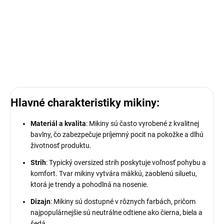
Prémiový materiál
Štýl a pohodlie
Ideálna veľkosť o čislo menšia
DETAILNÉ INFORMÁCIE
Hlavné charakteristiky mikiny:
Materiál a kvalita
: Mikiny sú často vyrobené z kvalitnej
bavlny, čo zabezpečuje príjemný pocit na pokožke a dlhú
životnosť produktu
.
Strih
: Typický oversized strih poskytuje voľnosť pohybu a
komfort. Tvar mikiny vytvára mäkkú, zaoblenú siluetu,
ktorá je trendy a pohodlná na nosenie
.
Dizajn
: Mikiny sú dostupné v rôznych farbách, pričom
najpopulárnejšie sú neutrálne odtiene ako čierna, biela a
šedá.