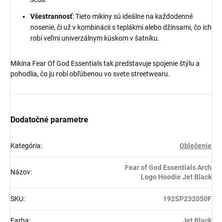
Všestrannosť
: Tieto mikiny sú ideálne na každodenné
nosenie, či už v kombinácii s teplákmi alebo džínsami, čo ich
robí veľmi univerzálnym kúskom v šatníku.
Mikina Fear Of God Essentials tak predstavuje spojenie štýlu a
pohodlia, čo ju robí obľúbenou vo svete streetwearu.
Dodatočné parametre
Kategória
:
Oblečenie
Fear of God Essentials Arch
Názov
:
Logo Hoodie Jet Black
SKU
:
192SP232050F
Farba
:
Jet Black