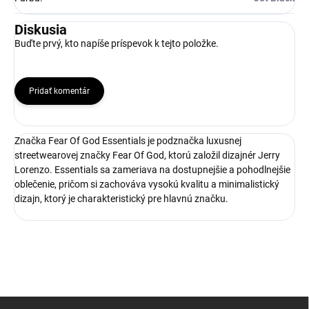
Diskusia
Buďte prvý, kto napíše príspevok k tejto položke.
Pridať komentár
Značka Fear Of God Essentials je podznačka luxusnej
streetwearovej značky Fear Of God, ktorú založil dizajnér Jerry
Lorenzo. Essentials sa zameriava na dostupnejšie a pohodlnejšie
oblečenie, pričom si zachováva vysokú kvalitu a minimalistický
dizajn, ktorý je charakteristický pre hlavnú značku.
Z