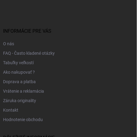
á
p
ä
t
i
INFORMÁCIE PRE VÁS
e
O nás
FAQ - Často kladené otázky
Tabuľky veľkostí
Ako nakupovať ?
Doprava a platba
Vrátenie a reklamácia
Záruka originality
Kontakt
Hodnotenie obchodu