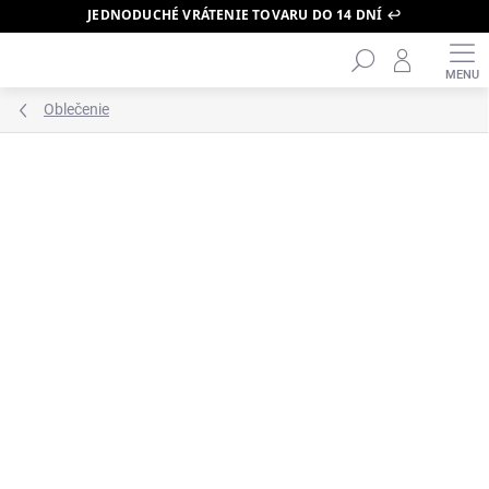
JEDNODUCHÉ VRÁTENIE TOVARU DO 14 DNÍ ↩️
Hľadať
Prejsť
na
obsah
Oblečenie
ZNAČKA:
FEAR OF GOD ESSENTIALS