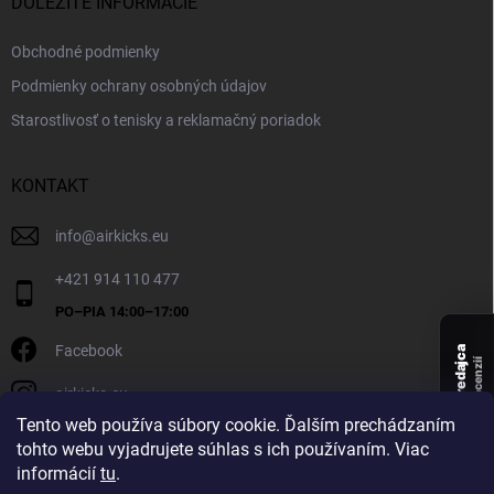
DÔLEŽITÉ INFORMÁCIE
Obchodné podmienky
Podmienky ochrany osobných údajov
Starostlivosť o tenisky a reklamačný poriadok
KONTAKT
info
@
airkicks.eu
+421 914 110 477
Facebook
Overený predajca
recenzií
airkicks.eu
135
Tento web používa súbory cookie. Ďalším prechádzaním
★ ·
tohto webu vyjadrujete súhlas s ich používaním. Viac
5,0
informácií
tu
.
★