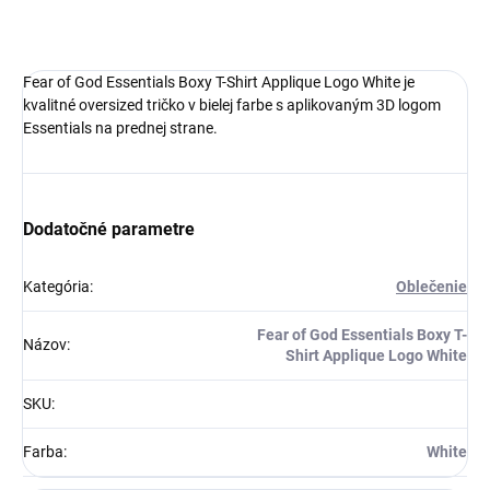
DETAILNÉ INFORMÁCIE
Fear of God Essentials Boxy T-Shirt Applique Logo White je
kvalitné oversized tričko v bielej farbe s aplikovaným 3D logom
Essentials na prednej strane.
Dodatočné parametre
Získaj zľavu 5 €!
Kategória
:
Oblečenie
Fear of God Essentials Boxy T-
Názov
:
Shirt Applique Logo White
SKU
:
Farba
:
White