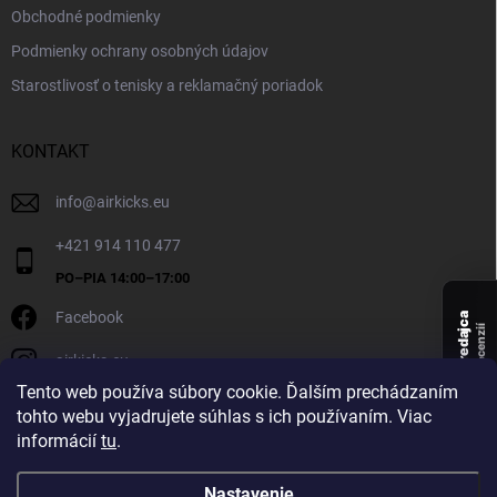
Obchodné podmienky
Podmienky ochrany osobných údajov
Starostlivosť o tenisky a reklamačný poriadok
KONTAKT
info
@
airkicks.eu
+421 914 110 477
Facebook
Overený predajca
recenzií
airkicks.eu
135
Tento web používa súbory cookie. Ďalším prechádzaním
★ ·
tohto webu vyjadrujete súhlas s ich používaním. Viac
5,0
informácií
tu
.
★
Nastavenie