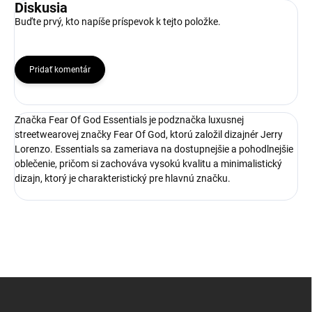
Diskusia
Buďte prvý, kto napíše príspevok k tejto položke.
Pridať komentár
Značka Fear Of God Essentials je podznačka luxusnej
streetwearovej značky Fear Of God, ktorú založil dizajnér Jerry
Lorenzo. Essentials sa zameriava na dostupnejšie a pohodlnejšie
oblečenie, pričom si zachováva vysokú kvalitu a minimalistický
dizajn, ktorý je charakteristický pre hlavnú značku.
Z
á