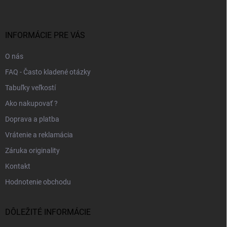
p
ä
t
i
INFORMÁCIE PRE VÁS
e
O nás
FAQ - Často kladené otázky
Tabuľky veľkostí
Ako nakupovať ?
Doprava a platba
Vrátenie a reklamácia
Záruka originality
Kontakt
Hodnotenie obchodu
DÔLEŽITÉ INFORMÁCIE