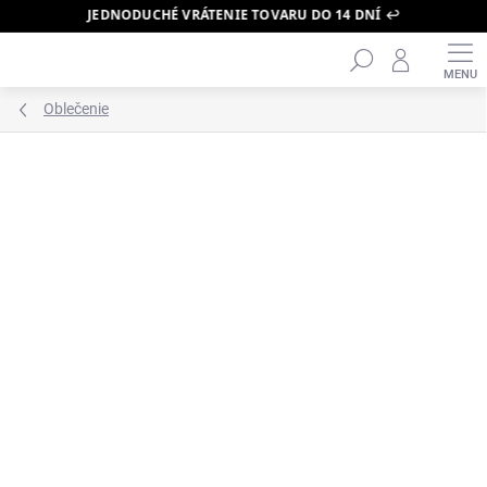
JEDNODUCHÉ VRÁTENIE TOVARU DO 14 DNÍ ↩️
Hľadať
Prejsť
na
obsah
Oblečenie
ZNAČKA:
FEAR OF GOD ESSENTIALS