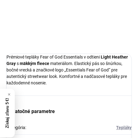
Prémiový materiál
Štýl a pohodlie
Ideálna veľkosť o čislo menšia
DETAILNÉ INFORMÁCIE
Prémiové tepláky Fear of God Essentials v odtieni
Light Heather
Gray
s
mäkkým
fleece
materiálom. Elastický pás so šnúrkou,
bočné vrecká a značkové logo „Essentials Fear of God“ pre
autentický streetwear look. Komfortné a nadčasové tepláky pre
každodenné nosenie.
Získaj zľavu 5 €!
Dodatočné parametre
Kategória
:
Tepláky