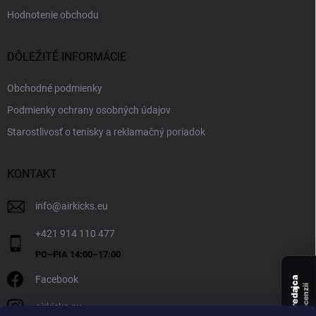
Hodnotenie obchodu
DÔLEŽITÉ INFORMÁCIE
Obchodné podmienky
Podmienky ochrany osobných údajov
Starostlivosť o tenisky a reklamačný poriadok
KONTAKT
info
@
airkicks.eu
+421 914 110 477
Facebook
Overený predajca
recenzií
airkicks.eu