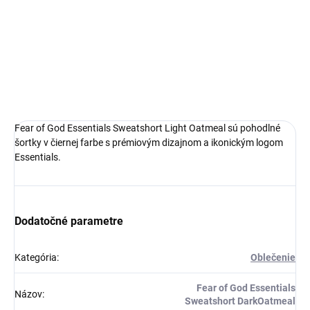
Prémiový materiál
Štýl a pohodlie
Ideálna veľkosť o čislo menšia
DETAILNÉ INFORMÁCIE
Fear of God Essentials Sweatshort Light Oatmeal sú pohodlné
šortky v čiernej farbe s prémiovým dizajnom a ikonickým logom
Essentials.
Dodatočné parametre
Kategória
:
Oblečenie
Fear of God Essentials
Názov
:
Sweatshort DarkOatmeal